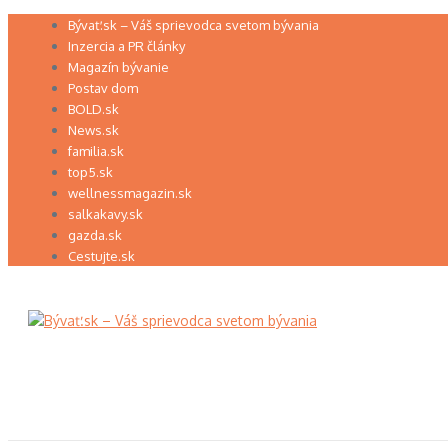
Preskočiť
Bývať.sk – Váš sprievodca svetom bývania
na
Inzercia a PR články
obsah
Magazín bývanie
Postav dom
BOLD.sk
News.sk
familia.sk
top5.sk
wellnessmagazin.sk
salkakavy.sk
gazda.sk
Cestujte.sk