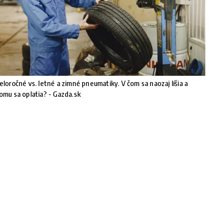
eloročné vs. letné a zimné pneumatiky. V čom sa naozaj líšia a
omu sa oplatia? - Gazda.sk