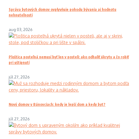
Správa bytových domov ovplyvňuje pohodu bývania aj hodnotu
nehnuteľnosti
aug 03, 2026
Ploštica posteľná nemusí byť len v posteli: ako odhaliť úkryty a čo robiť
pri uštipnutí
júl 27, 2026
Nový domov v Bánovciach: kedy je lepší dom a kedy byt?
júl 27, 2026