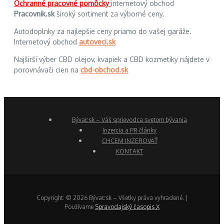
Ochranné pracovné pomôcky
internetový obchod
Pracovnik.sk
široký sortiment za výborné ceny.
Autodoplnky za najlepšie ceny priamo do vašej garáže.
Internetový obchod
autoveci.sk
Najširší výber CBD olejov, kvapiek a CBD kozmetiky nájdete v
porovnávači cien na
cbd-obchod.sk
Bývať.sk – Váš sprievodca svetom bývania
Inzercia a PR články
CHCEM INZEROVAŤ
KONTAKT
Copyright: © 2026 Bývať.sk – Všetky práva vyhradené. |
Používame
Spravodajský časopis X