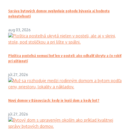
Správa bytových domov ovplyvňuje pohodu bývania aj hodnotu
nehnuteľnosti
aug 03, 2026
Ploštica posteľná nemusí byť len v posteli: ako odhaliť úkryty a čo robiť
pri uštipnutí
júl 27, 2026
Nový domov v Bánovciach: kedy je lepší dom a kedy byt?
júl 27, 2026