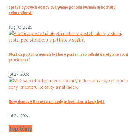
Správa bytových domov ovplyvňuje pohodu bývania aj hodnotu
nehnuteľnosti
aug 03, 2026
Ploštica posteľná nemusí byť len v posteli: ako odhaliť úkryty a čo robiť
pri uštipnutí
júl 27, 2026
Nový domov v Bánovciach: kedy je lepší dom a kedy byt?
júl 27, 2026
Top témy