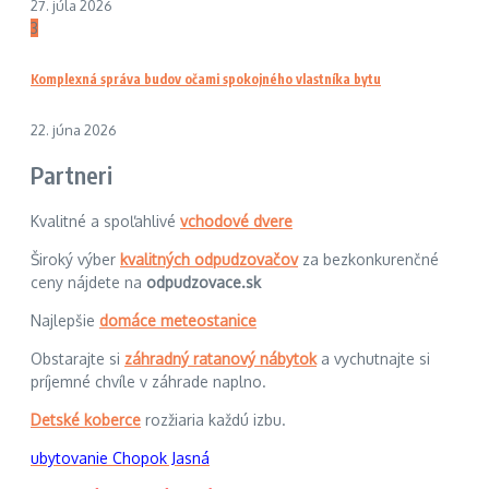
27. júla 2026
3
Komplexná správa budov očami spokojného vlastníka bytu
22. júna 2026
Partneri
Kvalitné a spoľahlivé
vchodové dvere
Široký výber
kvalitných odpudzovačov
za bezkonkurenčné
ceny nájdete na
odpudzovace.sk
Najlepšie
domáce meteostanice
Obstarajte si
záhradný ratanový nábytok
a vychutnajte si
príjemné chvíle v záhrade naplno.
Detské koberce
rozžiaria každú izbu.
ubytovanie Chopok Jasná