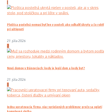
1
Ploštica posteľná nemusí byť len v posteli: ako odhaliť úkryty a čo robiť
pri uštipnutí
27. júla 2026
2
Nový domov v Bánovciach: kedy je lepší dom a kedy byt?
27. júla 2026
3
Jedna upratovacia firma, viac vyriešených problémov: prečo sa oplatí
komplexná služba