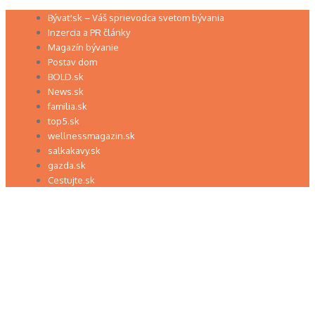
Preskočiť
Bývať.sk – Váš sprievodca svetom bývania
na
Inzercia a PR články
obsah
Magazín bývanie
Postav dom
BOLD.sk
News.sk
familia.sk
top5.sk
wellnessmagazin.sk
salkakavy.sk
gazda.sk
Cestujte.sk