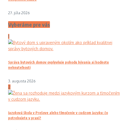
27. júla 2026
Vyberáme pre vás
1
Správa bytových domov ovplyvňuje pohodu bývania aj hodnotu
nehnuteľnosti
3. augusta 2026
2
Jazyková škola v Prešove alebo tlmočenie v cudzom jazyku: čo
potrebujete v praxi?