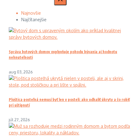
Najnovšie
Najčítanejšie
Správa bytových domov ovplyvňuje pohodu bývania aj hodnotu
nehnuteľnosti
aug 03, 2026
Ploštica posteľná nemusí byť len v posteli: ako odhaliť úkryty a čo robiť
pri uštipnutí
júl 27, 2026