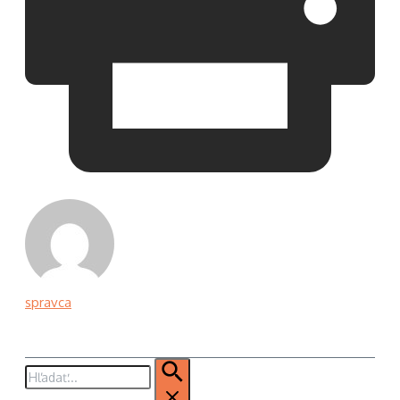
spravca
Hľadať: