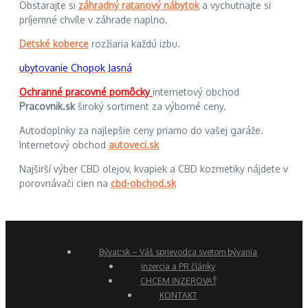
Obstarajte si
záhradný ratanový nábytok
a vychutnajte si
príjemné chvíle v záhrade naplno.
Detské koberce
rozžiaria každú izbu.
ubytovanie Chopok Jasná
Ochranné pracovné pomôcky
internetový obchod
Pracovnik.sk
široký sortiment za výborné ceny.
Autodoplnky za najlepšie ceny priamo do vašej garáže.
Internetový obchod
autoveci.sk
Najširší výber CBD olejov, kvapiek a CBD kozmetiky nájdete v
porovnávači cien na
cbd-obchod.sk
Bývať.sk – Váš sprievodca svetom bývania
Inzercia a PR články
CHCEM INZEROVAŤ
KONTAKT