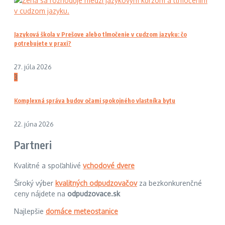
Jazyková škola v Prešove alebo tlmočenie v cudzom jazyku: čo
potrebujete v praxi?
27. júla 2026
3
Komplexná správa budov očami spokojného vlastníka bytu
22. júna 2026
Partneri
Kvalitné a spoľahlivé
vchodové dvere
Široký výber
kvalitných odpudzovačov
za bezkonkurenčné
ceny nájdete na
odpudzovace.sk
Najlepšie
domáce meteostanice