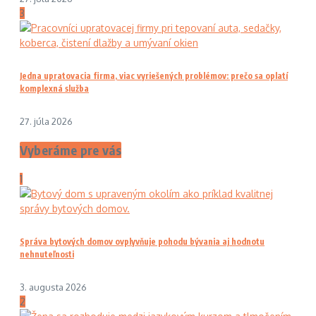
3
Jedna upratovacia firma, viac vyriešených problémov: prečo sa oplatí
komplexná služba
27. júla 2026
Vyberáme pre vás
1
Správa bytových domov ovplyvňuje pohodu bývania aj hodnotu
nehnuteľnosti
3. augusta 2026
2