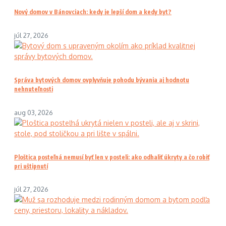
Nový domov v Bánovciach: kedy je lepší dom a kedy byt?
júl 27, 2026
Správa bytových domov ovplyvňuje pohodu bývania aj hodnotu
nehnuteľnosti
aug 03, 2026
Ploštica posteľná nemusí byť len v posteli: ako odhaliť úkryty a čo robiť
pri uštipnutí
júl 27, 2026