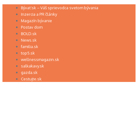
Preskočiť
Bývať.sk – Váš sprievodca svetom bývania
na
Inzercia a PR články
obsah
Magazín bývanie
Postav dom
BOLD.sk
News.sk
familia.sk
top5.sk
wellnessmagazin.sk
salkakavy.sk
gazda.sk
Cestujte.sk