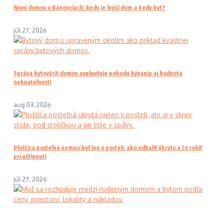
Nový domov v Bánovciach: kedy je lepší dom a kedy byt?
júl 27, 2026
Správa bytových domov ovplyvňuje pohodu bývania aj hodnotu
nehnuteľnosti
aug 03, 2026
Ploštica posteľná nemusí byť len v posteli: ako odhaliť úkryty a čo robiť
pri uštipnutí
júl 27, 2026