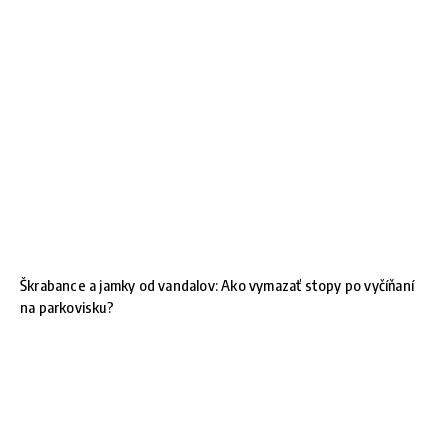
Škrabance a jamky od vandalov: Ako vymazať stopy po vyčíňaní
na parkovisku?