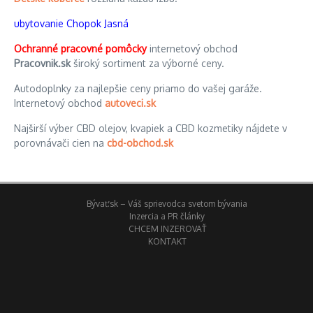
ubytovanie Chopok Jasná
Ochranné pracovné pomôcky
internetový obchod
Pracovnik.sk
široký sortiment za výborné ceny.
Autodoplnky za najlepšie ceny priamo do vašej garáže.
Internetový obchod
autoveci.sk
Najširší výber CBD olejov, kvapiek a CBD kozmetiky nájdete v
porovnávači cien na
cbd-obchod.sk
Bývať.sk – Váš sprievodca svetom bývania
Inzercia a PR články
CHCEM INZEROVAŤ
KONTAKT