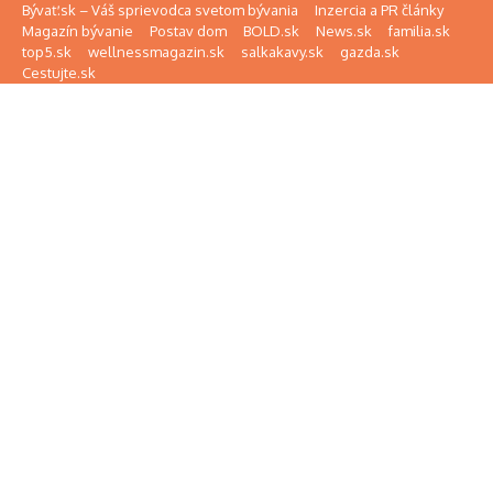
Preskočiť na obsah
Bývať.sk – Váš sprievodca svetom bývania
Inzercia a PR články
Magazín bývanie
Postav dom
BOLD.sk
News.sk
familia.sk
top5.sk
wellnessmagazin.sk
salkakavy.sk
gazda.sk
Cestujte.sk