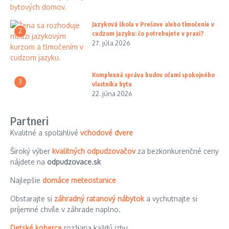
Jazyková škola v Prešove alebo tlmočenie v
2
cudzom jazyku: čo potrebujete v praxi?
27. júla 2026
Komplexná správa budov očami spokojného
3
vlastníka bytu
22. júna 2026
Partneri
Kvalitné a spoľahlivé
vchodové dvere
Široký výber
kvalitných odpudzovačov
za bezkonkurenčné ceny
nájdete na
odpudzovace.sk
Najlepšie
domáce meteostanice
Obstarajte si
záhradný ratanový nábytok
a vychutnajte si
príjemné chvíle v záhrade naplno.
Detské koberce
rozžiaria každú izbu.