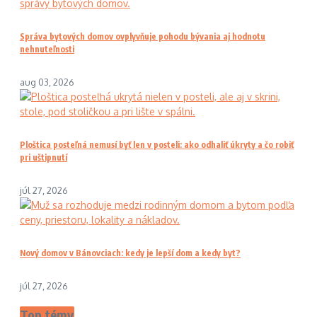
Správa bytových domov ovplyvňuje pohodu bývania aj hodnotu
nehnuteľnosti
aug 03, 2026
Ploštica posteľná nemusí byť len v posteli: ako odhaliť úkryty a čo robiť
pri uštipnutí
júl 27, 2026
Nový domov v Bánovciach: kedy je lepší dom a kedy byt?
júl 27, 2026
Top témy