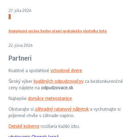
27. júla 2026
3
Komplexná správa budov očami spokojného vlastníka bytu
22. júna 2026
Partneri
Kvalitné a spoľahlivé
vchodové dvere
Široký výber
kvalitných odpudzovačov
za bezkonkurenčné
ceny nájdete na
odpudzovace.sk
Najlepšie
domáce meteostanice
Obstarajte si
záhradný ratanový nábytok
a vychutnajte si
príjemné chvíle v záhrade naplno.
Detské koberce
rozžiaria každú izbu.
ubytovanie Chopok Jasná