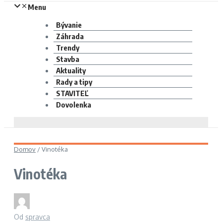
Menu
Bývanie
Záhrada
Trendy
Stavba
Aktuality
Rady a tipy
STAVITEĽ
Dovolenka
Domov
/
Vinotéka
Vinotéka
Od
spravca