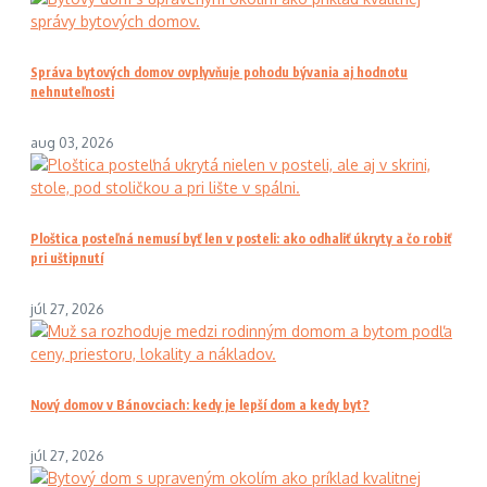
Správa bytových domov ovplyvňuje pohodu bývania aj hodnotu
nehnuteľnosti
aug 03, 2026
Ploštica posteľná nemusí byť len v posteli: ako odhaliť úkryty a čo robiť
pri uštipnutí
júl 27, 2026
Nový domov v Bánovciach: kedy je lepší dom a kedy byt?
júl 27, 2026