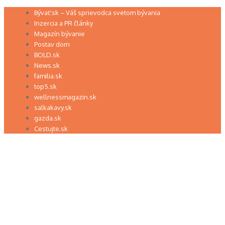
Preskočiť
Bývať.sk – Váš sprievodca svetom bývania
na
Inzercia a PR články
obsah
Magazín bývanie
Postav dom
BOLD.sk
News.sk
familia.sk
top5.sk
wellnessmagazin.sk
salkakavy.sk
gazda.sk
Cestujte.sk