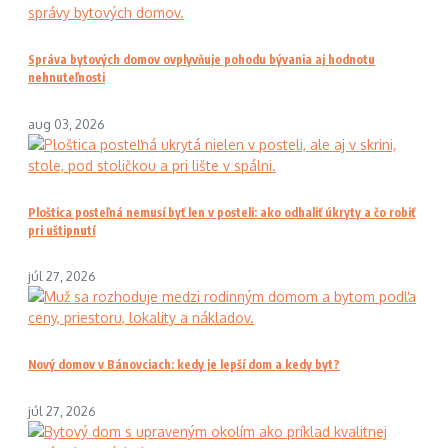
Správa bytových domov ovplyvňuje pohodu bývania aj hodnotu
nehnuteľnosti
aug 03, 2026
Ploštica posteľná nemusí byť len v posteli: ako odhaliť úkryty a čo robiť
pri uštipnutí
júl 27, 2026
Nový domov v Bánovciach: kedy je lepší dom a kedy byt?
júl 27, 2026