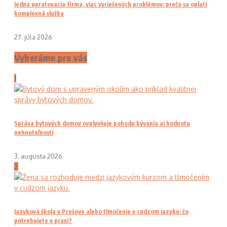
Jedna upratovacia firma, viac vyriešených problémov: prečo sa oplatí
komplexná služba
27. júla 2026
Vyberáme pre vás
1
Správa bytových domov ovplyvňuje pohodu bývania aj hodnotu
nehnuteľnosti
3. augusta 2026
2
Jazyková škola v Prešove alebo tlmočenie v cudzom jazyku: čo
potrebujete v praxi?