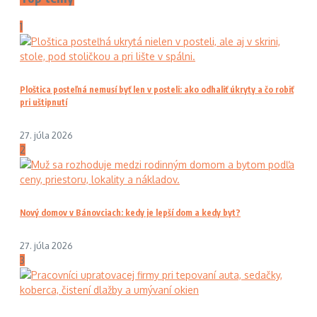
1
Ploštica posteľná nemusí byť len v posteli: ako odhaliť úkryty a čo robiť
pri uštipnutí
27. júla 2026
2
Nový domov v Bánovciach: kedy je lepší dom a kedy byt?
27. júla 2026
3