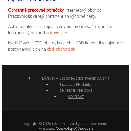
Ochranné pracovné pomôcky
internetový obchod
Pracovnik.sk
široký sortiment za výborné ceny.
Autodoplnky za najlepšie ceny priamo do vašej garáže.
Internetový obchod
autoveci.sk
Najširší výber CBD olejov, kvapiek a CBD kozmetiky nájdete v
porovnávači cien na
cbd-obchod.sk
Bývať.sk – Váš sprievodca svetom bývania
Inzercia a PR články
CHCEM INZEROVAŤ
KONTAKT
Copyright: © 2026 Bývať.sk – Všetky práva vyhradené. |
Používame
Spravodajský časopis X