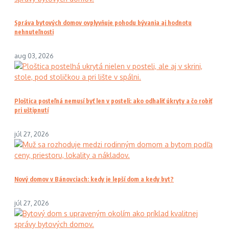
Správa bytových domov ovplyvňuje pohodu bývania aj hodnotu
nehnuteľnosti
aug 03, 2026
Ploštica posteľná nemusí byť len v posteli: ako odhaliť úkryty a čo robiť
pri uštipnutí
júl 27, 2026
Nový domov v Bánovciach: kedy je lepší dom a kedy byt?
júl 27, 2026