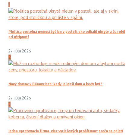
1
Ploštica posteľná nemusí byť len v posteli: ako odhaliť úkryty a čo robiť
pri uštipnutí
27. júla 2026
2
Nový domov v Bánovciach: kedy je lepší dom a kedy byt?
27. júla 2026
3
Jedna upratovacia firma, viac vyriešených problémov: prečo sa oplatí