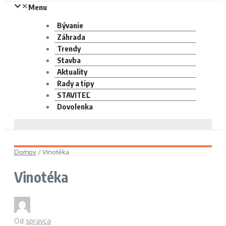
Menu
Bývanie
Záhrada
Trendy
Stavba
Aktuality
Rady a tipy
STAVITEĽ
Dovolenka
Domov
/
Vinotéka
Vinotéka
Od
spravca