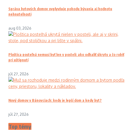
Správa bytových domov ovplyvňuje pohodu bývania aj hodnotu
nehnuteľnosti
aug 03, 2026
Ploštica posteľná nemusí byť len v posteli: ako odhaliť úkryty a čo robiť
pri uštipnutí
júl 27, 2026
Nový domov v Bánovciach: kedy je lepší dom a kedy byt?
júl 27, 2026
Top témy