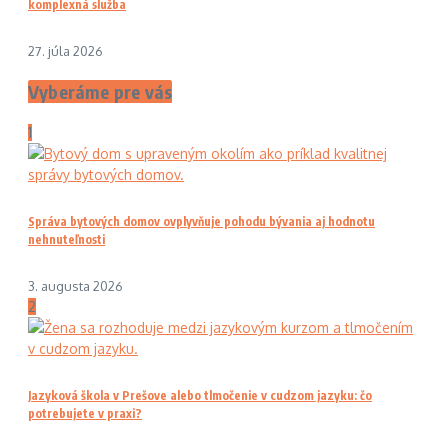
komplexná služba
27. júla 2026
Vyberáme pre vás
1
Správa bytových domov ovplyvňuje pohodu bývania aj hodnotu
nehnuteľnosti
3. augusta 2026
2
Jazyková škola v Prešove alebo tlmočenie v cudzom jazyku: čo
potrebujete v praxi?