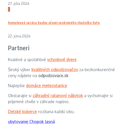
27. júla 2026
3
Komplexná správa budov očami spokojného vlastníka bytu
22. júna 2026
Partneri
Kvalitné a spoľahlivé
vchodové dvere
Široký výber
kvalitných odpudzovačov
za bezkonkurenčné
ceny nájdete na
odpudzovace.sk
Najlepšie
domáce meteostanice
Obstarajte si
záhradný ratanový nábytok
a vychutnajte si
príjemné chvíle v záhrade naplno.
Detské koberce
rozžiaria každú izbu.
ubytovanie Chopok Jasná