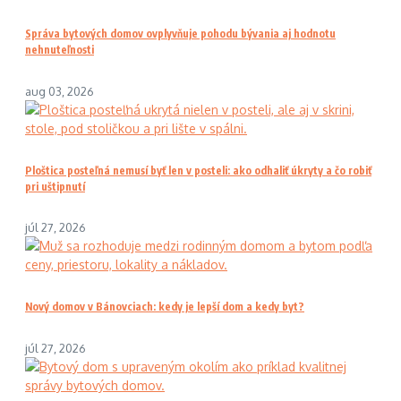
Správa bytových domov ovplyvňuje pohodu bývania aj hodnotu
nehnuteľnosti
aug 03, 2026
Ploštica posteľná nemusí byť len v posteli: ako odhaliť úkryty a čo robiť
pri uštipnutí
júl 27, 2026
Nový domov v Bánovciach: kedy je lepší dom a kedy byt?
júl 27, 2026