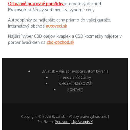
Ochranné pracovné pomôcky
internetový obchod
Pracovnik.sk
široký sortiment za výborné ceny.
Autodoplnky za najlepšie ceny priamo do vašej garáže.
Internetový obchod
autoveci.sk
Najširší výber CBD olejov, kvapiek a CBD kozmetiky nájdete v
porovnávači cien na
cbd-obchod.sk
Bývať.sk – Váš sprievodca svetom bývania
Inzercia a PR články
CHCEM INZEROVAŤ
KONTAKT
Copyright: © 2026 Bývať.sk – Všetky práva vyhradené. |
Používame
Spravodajský časopis X