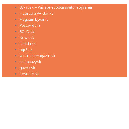
Preskočiť
Bývať.sk – Váš sprievodca svetom bývania
na
Inzercia a PR články
obsah
Magazín bývanie
Postav dom
BOLD.sk
News.sk
familia.sk
top5.sk
wellnessmagazin.sk
salkakavy.sk
gazda.sk
Cestujte.sk