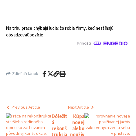
Na trhu práce chýbajú ľudia: čo robia firmy, keď nestíhajú
obsadzovať pozície
Zdieľať článok
Previous Article
Next Article
Dôležit
Kúpa
á
novej
rekonš
alebo
trukcia
použív