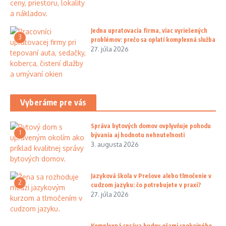
Jedna upratovacia firma, viac vyriešených
3
problémov: prečo sa oplatí komplexná služba
27. júla 2026
Vyberáme pre vás
Správa bytových domov ovplyvňuje pohodu
1
bývania aj hodnotu nehnuteľnosti
3. augusta 2026
Jazyková škola v Prešove alebo tlmočenie v
2
cudzom jazyku: čo potrebujete v praxi?
27. júla 2026
Komplexná správa budov očami spokojného