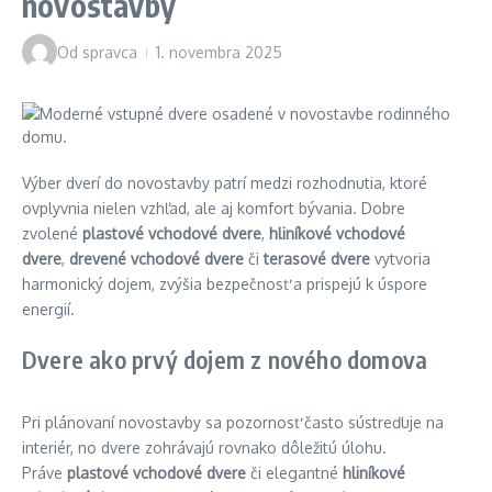
novostavby
Od
spravca
1. novembra 2025
Výber dverí do novostavby patrí medzi rozhodnutia, ktoré
ovplyvnia nielen vzhľad, ale aj komfort bývania. Dobre
zvolené
plastové vchodové dvere
,
hliníkové vchodové
dvere
,
drevené vchodové dvere
či
terasové dvere
vytvoria
harmonický dojem, zvýšia bezpečnosť a prispejú k úspore
energií.
Dvere ako prvý dojem z nového domova
Pri plánovaní novostavby sa pozornosť často sústreďuje na
interiér, no dvere zohrávajú rovnako dôležitú úlohu.
Práve
plastové vchodové dvere
či elegantné
hliníkové