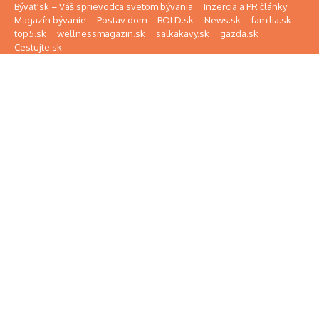
Preskočiť na obsah
Bývať.sk – Váš sprievodca svetom bývania
Inzercia a PR články
Magazín bývanie
Postav dom
BOLD.sk
News.sk
familia.sk
top5.sk
wellnessmagazin.sk
salkakavy.sk
gazda.sk
Cestujte.sk