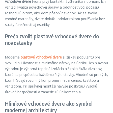
vchodové dvere
tvoria prvý kontakt návštevníka s domom. Ich
vzhľad, kvalita povrchovej úpravy a odolnosť voči počasiu
rozhodujú o tom, ako dom pôsobí navonok. Ak sa zvolia
vhodné materiály, dvere dokážu odolať rokom používania bez
straty funkčnosti aj estetiky.
Prečo zvoliť plastové vchodové dvere do
novostavby
Moderné
plastové vchodové dvere
si získali popularitu pre
svoju dlhú životnosť a minimálne nároky na údržbu. Ich hlavnou
výhodou je výborná tepelná izolácia a široká škála dizajnov,
ktoré sa prispôsobia každému štýlu stavby. Vhodné sú pre tých,
ktorí hľadajú rozumný kompromis medzi cenou, kvalitou a
vzhľadom. Pri správnej montáži navyše poskytujú vysokú
úroveň bezpečnosti a zamedzujú únikom tepla.
Hliníkové vchodové dvere ako symbol
modernej architektúry