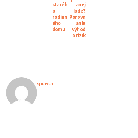
staréh
anej
o
lode?
rodinn
Porovn
ého
anie
domu
výhod
a rizík
spravca