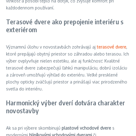
vlhkosť a pôsobí teplo na dotyk, čo zvyšuje komfort pri
každodennom používaní.
Terasové dvere ako prepojenie interiéru s
exteriérom
Významnú úlohu v novostavbách zohrávajú aj
terasové dvere
,
ktoré prepájajú obytný priestor so záhradou alebo terasou. Ich
výber ovplyvňuje nielen estetiku, ale aj funkčnosť. Kvalitné
terasové dvere zabezpečujú ľahkú manipuláciu, dobrú izoláciu
a zároveň umožňujú výhľad do exteriéru. Veľké presklené
plochy opticky zväčšujú priestor a prinášajú viac prirodzeného
svetla do interiéru.
Harmonický výber dverí dotvára charakter
novostavby
Ak sa pri výbere skombinujú
plastové vchodové dvere
s
modernými
hliníkovými vchodovými dverami
či