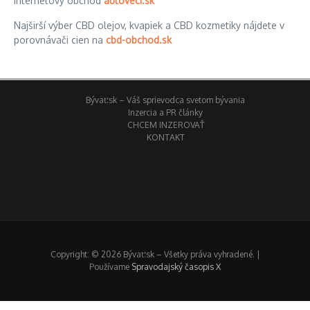
Internetový obchod
autoveci.sk
Najširší výber CBD olejov, kvapiek a CBD kozmetiky nájdete v
porovnávači cien na
cbd-obchod.sk
Bývať.sk – Váš sprievodca svetom bývania
Inzercia a PR články
CHCEM INZEROVAŤ
KONTAKT
Copyright: © 2026 Bývať.sk – Všetky práva vyhradené. |
Používame
Spravodajský časopis X