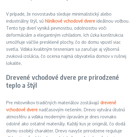
V prípade, že novostavba sleduje minimalistický alebo
industriálny štýl, sú
hliníkové vchodové dvere
ideálnou voľbou.
Tento typ dverí vyniká pevnosťou, odolnosťou voči
deformáciám a elegantným vzhľadom. Ich úzka konštrukcia
umožňuje väčšie presklené plochy, čo do domu vpustí viac
svetla. Vďaka kvalitným tesneniam sa zaručuje aj výborná
zvuková izolácia, čo ocenia najmä obyvatelia domov v rušnej
lokalite.
Drevené vchodové dvere pre prirodzené
teplo a štýl
Pre milovníkov tradičných materiálov zostávajú
drevené
vchodové dvere
nadčasovým riešením. Drevo vytvára útulnú
atmosféru a vďaka moderným úpravám je dnes rovnako
odolné ako ostatné materiály. Každý kus je originál, čo dodá
domu osobitý charakter. Drevo navyše prirodzene reguluje