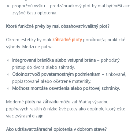
proporčnú výšku – predzáhradkový plot by mal byť nižší ako
zvyšné časti oplotenia.
Ktoré funkčné prvky by mal obsahovať kvalitný plot?
Okrem estetiky by mali
záhradné ploty
ponúknuť aj praktické
výhody. Medzi ne patria:
Integrovaná bránička alebo vstupná brána
– pohodlný
prístup do dvora alebo záhrady.
Odolnosť voči poveternostným podmienkam
– zinkované,
poplastované alebo ošetrené materiály.
Možnosť montáže osvetlenia alebo poštovej schránky.
Moderné
ploty na záhradu
môžu zahŕňať aj výsadbu
popínavých rastlín či nízke živé ploty ako doplnok, ktorý ešte
viac zvýrazní dizajn.
Ako udržiavať záhradné oplotenia v dobrom stave?