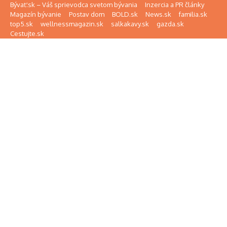
Preskočiť na obsah
Bývať.sk – Váš sprievodca svetom bývania
Inzercia a PR články
Magazín bývanie
Postav dom
BOLD.sk
News.sk
familia.sk
top5.sk
wellnessmagazin.sk
salkakavy.sk
gazda.sk
Cestujte.sk