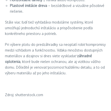
Plastové imitácie dreva
– bezúdržbové a vizuálne pôsobivé
riešenie.
Stále viac ľudí tiež vyhľadáva modulárne systémy, ktoré
umožňujú jednoduchú inštaláciu a prispôsobenie podľa
konkrétneho priestoru a potrieb.
Pri výbere plotu do predzáhradky sa neoplatí robiť kompromisy
medzi vzhľadom a funkčnosťou. Vďaka množstvu dostupných
materiálov a dizajnov si dnes viete vyskladať
záhradné
oplotenia
, ktoré bude nielen ochranou, ale aj vizitkou vášho
domu. Dôležité je venovať pozornosť každému detailu, a to od
výberu materiálu až po jeho inštaláciu.
Zdroj: shutterstock.com