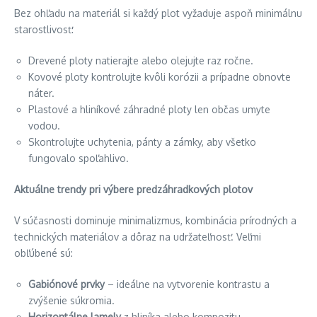
Bez ohľadu na materiál si každý plot vyžaduje aspoň minimálnu
starostlivosť:
Drevené ploty natierajte alebo olejujte raz ročne.
Kovové ploty kontrolujte kvôli korózii a prípadne obnovte
náter.
Plastové a hliníkové záhradné ploty len občas umyte
vodou.
Skontrolujte uchytenia, pánty a zámky, aby všetko
fungovalo spoľahlivo.
Aktuálne trendy pri výbere predzáhradkových plotov
V súčasnosti dominuje minimalizmus, kombinácia prírodných a
technických materiálov a dôraz na udržateľnosť. Veľmi
obľúbené sú:
Gabiónové prvky
– ideálne na vytvorenie kontrastu a
zvýšenie súkromia.
Horizontálne lamely
z hliníka alebo kompozitu.