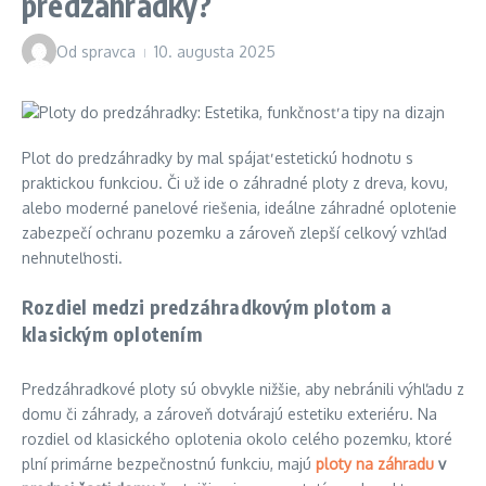
predzáhradky?
Od
spravca
10. augusta 2025
Plot do predzáhradky by mal spájať estetickú hodnotu s
praktickou funkciou. Či už ide o záhradné ploty z dreva, kovu,
alebo moderné panelové riešenia, ideálne záhradné oplotenie
zabezpečí ochranu pozemku a zároveň zlepší celkový vzhľad
nehnuteľnosti.
Rozdiel medzi predzáhradkovým plotom a
klasickým oplotením
Predzáhradkové ploty sú obvykle nižšie, aby nebránili výhľadu z
domu či záhrady, a zároveň dotvárajú estetiku exteriéru. Na
rozdiel od klasického oplotenia okolo celého pozemku, ktoré
plní primárne bezpečnostnú funkciu, majú
ploty na záhradu
v