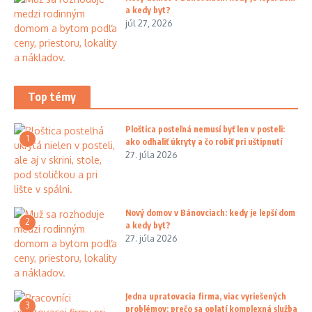
a kedy byt?
júl 27, 2026
Top témy
Ploštica posteľná nemusí byť len v posteli:
1
ako odhaliť úkryty a čo robiť pri uštipnutí
27. júla 2026
Nový domov v Bánovciach: kedy je lepší dom
2
a kedy byt?
27. júla 2026
Jedna upratovacia firma, viac vyriešených
3
problémov: prečo sa oplatí komplexná služba