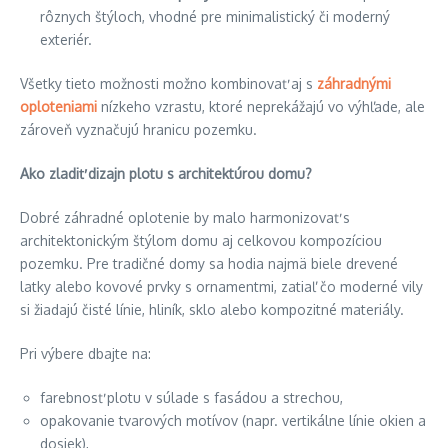
rôznych štýloch, vhodné pre minimalistický či moderný
exteriér.
Všetky tieto možnosti možno kombinovať aj s
záhradnými
oploteniami
nízkeho vzrastu, ktoré neprekážajú vo výhľade, ale
zároveň vyznačujú hranicu pozemku.
Ako zladiť dizajn plotu s architektúrou domu?
Dobré záhradné oplotenie by malo harmonizovať s
architektonickým štýlom domu aj celkovou kompozíciou
pozemku. Pre tradičné domy sa hodia najmä biele drevené
latky alebo kovové prvky s ornamentmi, zatiaľ čo moderné vily
si žiadajú čisté línie, hliník, sklo alebo kompozitné materiály.
Pri výbere dbajte na:
farebnosť plotu v súlade s fasádou a strechou,
opakovanie tvarových motívov (napr. vertikálne línie okien a
dosiek),