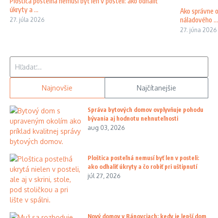
Ploštica posteľná nemusí byť len v posteli: ako odhaliť
úkryty a ...
Ako správne o
náladového ...
27. júla 2026
27. júna 2026
Hľadať:
Najnovšie
Najčítanejšie
Správa bytových domov ovplyvňuje pohodu
bývania aj hodnotu nehnuteľnosti
aug 03, 2026
Ploštica posteľná nemusí byť len v posteli:
ako odhaliť úkryty a čo robiť pri uštipnutí
júl 27, 2026
Nový domov v Bánovciach: kedy je lepší dom