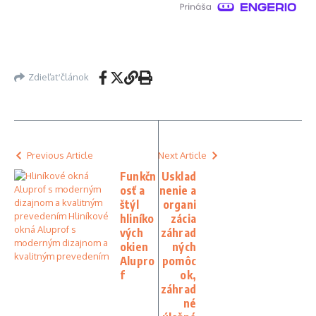
Zdieľať článok
Previous Article
Next Article
Funkčn
Usklad
osť a
nenie a
štýl
organi
hliníko
zácia
vých
záhrad
okien
ných
Alupro
pomôc
f
ok,
záhrad
né