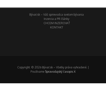
Bývať.sk – Váš sprievodca svetom bývania
Inzercia a PR články
CHCEM INZEROVAŤ
KONTAKT
Copyright: © 2026 Bývať.sk – Všetky práva vyhradené. |
Používame
Spravodajský časopis X