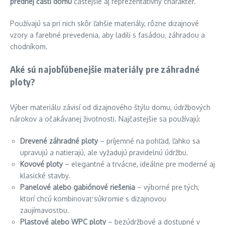
prednej časti domu
častejšie aj reprezentatívny charakter.
Používajú sa pri nich skôr ľahšie materiály, rôzne dizajnové
vzory a farebné prevedenia, aby ladili s fasádou, záhradou a
chodníkom.
Aké sú najobľúbenejšie materiály pre záhradné
ploty?
Výber materiálu závisí od dizajnového štýlu domu, údržbových
nárokov a očakávanej životnosti. Najčastejšie sa používajú:
Drevené záhradné ploty
– príjemné na pohľad, ľahko sa
upravujú a natierajú, ale vyžadujú pravidelnú údržbu.
Kovové ploty
– elegantné a trvácne, ideálne pre moderné aj
klasické stavby.
Panelové alebo gabiónové riešenia
– výborné pre tých,
ktorí chcú kombinovať súkromie s dizajnovou
zaujímavosťou.
Plastové alebo WPC ploty
– bezúdržbové a dostupné v