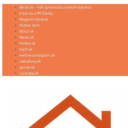
Preskočiť
Bývať.sk – Váš sprievodca svetom bývania
na
Inzercia a PR články
obsah
Magazín bývanie
Postav dom
BOLD.sk
News.sk
familia.sk
top5.sk
wellnessmagazin.sk
salkakavy.sk
gazda.sk
Cestujte.sk