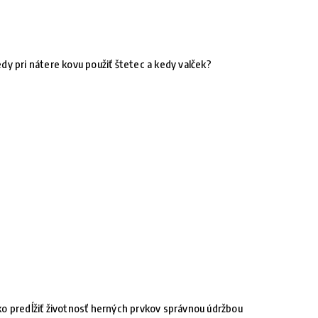
dy pri nátere kovu použiť štetec a kedy valček?
o predĺžiť životnosť herných prvkov správnou údržbou