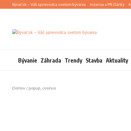
Preskočiť na obsah
Bývať.sk – Váš sprievodca svetom bývania
Inzercia a PR články
M
Bývanie
Záhrada
Trendy
Stavba
Aktuality
Domov
/
popup_cosinus