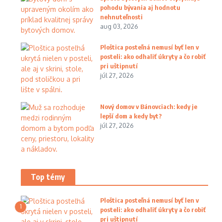
pohodu bývania aj hodnotu
nehnuteľnosti
aug 03, 2026
Ploštica posteľná nemusí byť len v
posteli: ako odhaliť úkryty a čo robiť
pri uštipnutí
júl 27, 2026
Nový domov v Bánovciach: kedy je
lepší dom a kedy byt?
júl 27, 2026
Top témy
Ploštica posteľná nemusí byť len v
1
posteli: ako odhaliť úkryty a čo robiť
pri uštipnutí