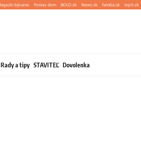
agazín bývanie
Postav dom
BOLD.sk
News.sk
familia.sk
top5.sk
Rady a tipy
STAVITEĽ
Dovolenka