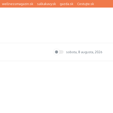
wellnessmagazin.sk
salkakavy.sk
gazda.sk
Cestujte.sk
sobota, 8 augusta, 2026