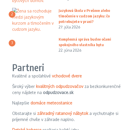
Jazyková škola v Prešove alebo
2
tlmočenie v cudzom jazyku: čo
potrebujete v praxi?
27. júla 2026
Komplexná správa budov očami
3
spokojného vlastníka bytu
22. júna 2026
Partneri
Kvalitné a spoľahlivé
vchodové dvere
Široký výber
kvalitných odpudzovačov
za bezkonkurenčné
ceny nájdete na
odpudzovace.sk
Najlepšie
domáce meteostanice
Obstarajte si
záhradný ratanový nábytok
a vychutnajte si
príjemné chvíle v záhrade naplno.
Detské koberce
rozžiaria každú izbu.