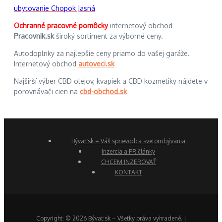
ubytovanie Chopok Jasná
Ochranné pracovné pomôcky
internetový obchod
Pracovnik.sk
široký sortiment za výborné ceny.
Autodoplnky za najlepšie ceny priamo do vašej garáže.
Internetový obchod
autoveci.sk
Najširší výber CBD olejov, kvapiek a CBD kozmetiky nájdete v
porovnávači cien na
cbd-obchod.sk
Bývať.sk – Váš sprievodca svetom bývania
Inzercia a PR články
CHCEM INZEROVAŤ
KONTAKT
Copyright: © 2026 Bývať.sk – Všetky práva vyhradené. |