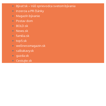
Preskočiť
Bývať.sk – Váš sprievodca svetom bývania
na
Inzercia a PR články
obsah
Magazín bývanie
Postav dom
BOLD.sk
News.sk
familia.sk
top5.sk
wellnessmagazin.sk
salkakavy.sk
gazda.sk
Cestujte.sk