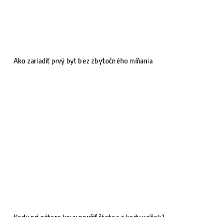
Ako zariadiť prvý byt bez zbytočného míňania
Kedy pri nátere kovu použiť štetec a kedy valček?