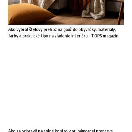
Ako vybrať štýlový prehoz na gauč do obývačky: materiály,
farby a praktické tipy na zladenie interiéru - TOP5 magazín
Ako sa pripraviť na colné kontroly pri námornej preprave