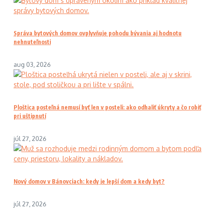
Správa bytových domov ovplyvňuje pohodu bývania aj hodnotu
nehnuteľnosti
aug 03, 2026
Ploštica posteľná nemusí byť len v posteli: ako odhaliť úkryty a čo robiť
pri uštipnutí
júl 27, 2026
Nový domov v Bánovciach: kedy je lepší dom a kedy byt?
júl 27, 2026