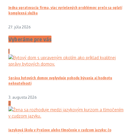
Jedna upratovacia firma, viac vyriešených problémov: prečo sa oplatí
komplexná služba
27. júla 2026
Vyberáme pre vás
1
Správa bytových domov ovplyvňuje pohodu bývania aj hodnotu
nehnuteľnosti
3. augusta 2026
2
Jazyková škola v Prešove alebo tlmočenie v cudzom jazyku: čo