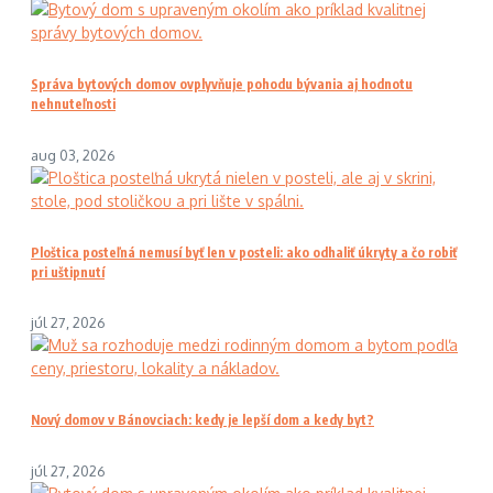
Správa bytových domov ovplyvňuje pohodu bývania aj hodnotu
nehnuteľnosti
aug 03, 2026
Ploštica posteľná nemusí byť len v posteli: ako odhaliť úkryty a čo robiť
pri uštipnutí
júl 27, 2026
Nový domov v Bánovciach: kedy je lepší dom a kedy byt?
júl 27, 2026