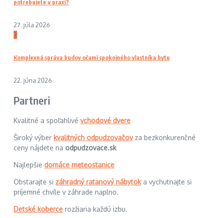
potrebujete v praxi?
27. júla 2026
3
Komplexná správa budov očami spokojného vlastníka bytu
22. júna 2026
Partneri
Kvalitné a spoľahlivé
vchodové dvere
Široký výber
kvalitných odpudzovačov
za bezkonkurenčné
ceny nájdete na
odpudzovace.sk
Najlepšie
domáce meteostanice
Obstarajte si
záhradný ratanový nábytok
a vychutnajte si
príjemné chvíle v záhrade naplno.
Detské koberce
rozžiaria každú izbu.