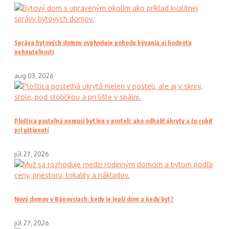
Správa bytových domov ovplyvňuje pohodu bývania aj hodnotu
nehnuteľnosti
aug 03, 2026
Ploštica posteľná nemusí byť len v posteli: ako odhaliť úkryty a čo robiť
pri uštipnutí
júl 27, 2026
Nový domov v Bánovciach: kedy je lepší dom a kedy byt?
júl 27, 2026