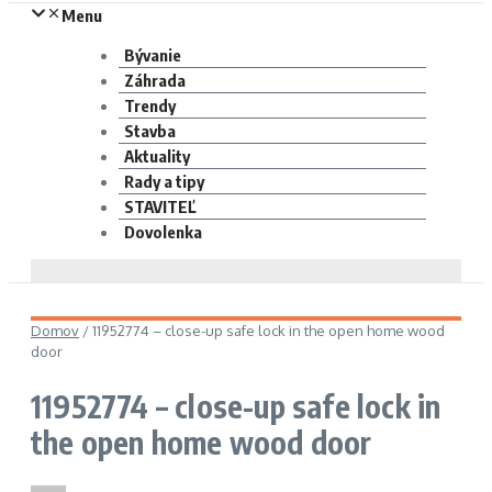
Menu
Bývanie
Záhrada
Trendy
Stavba
Aktuality
Rady a tipy
STAVITEĽ
Dovolenka
Domov
/
11952774 – close-up safe lock in the open home wood
door
11952774 – close-up safe lock in
the open home wood door