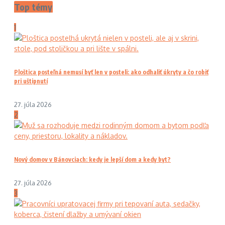
Top témy
1
Ploštica posteľná nemusí byť len v posteli: ako odhaliť úkryty a čo robiť
pri uštipnutí
27. júla 2026
2
Nový domov v Bánovciach: kedy je lepší dom a kedy byt?
27. júla 2026
3