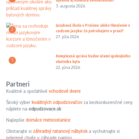
bývania aj hodnotu nehnuteľnosti
3. augusta 2026
Jazyková škola v Prešove alebo tlmočenie v
2
cudzom jazyku: čo potrebujete v praxi?
27. júla 2026
Komplexná správa budov očami spokojného
3
vlastníka bytu
22. júna 2026
Partneri
Kvalitné a spoľahlivé
vchodové dvere
Široký výber
kvalitných odpudzovačov
za bezkonkurenčné ceny
nájdete na
odpudzovace.sk
Najlepšie
domáce meteostanice
Obstarajte si
záhradný ratanový nábytok
a vychutnajte si
príjemné chvíle v záhrade naplno.