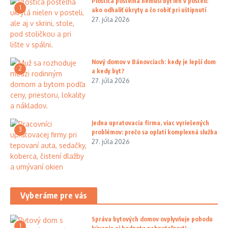
Ploštica posteľná nemusí byť len v posteli:
1
ako odhaliť úkryty a čo robiť pri uštipnutí
27. júla 2026
Nový domov v Bánovciach: kedy je lepší dom
2
a kedy byt?
27. júla 2026
Jedna upratovacia firma, viac vyriešených
3
problémov: prečo sa oplatí komplexná služba
27. júla 2026
Vyberáme pre vás
Správa bytových domov ovplyvňuje pohodu
1