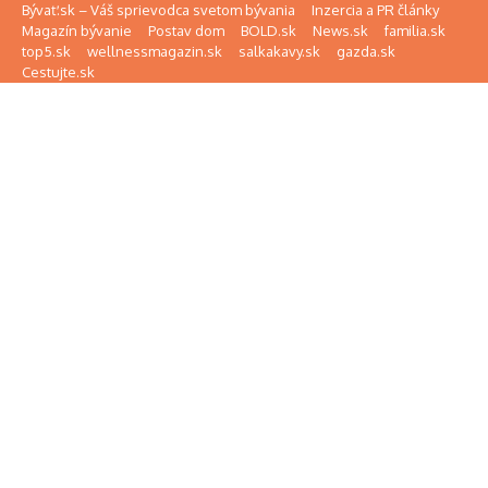
Preskočiť na obsah
Bývať.sk – Váš sprievodca svetom bývania
Inzercia a PR články
Magazín bývanie
Postav dom
BOLD.sk
News.sk
familia.sk
top5.sk
wellnessmagazin.sk
salkakavy.sk
gazda.sk
Cestujte.sk