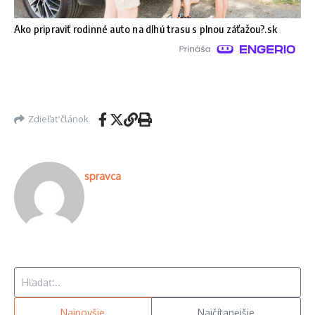
Ako pripraviť rodinné auto na dlhú trasu s plnou záťažou?.sk
Zdieľať článok
spravca
Hľadať:
Najnovšie
Najčítanejšie