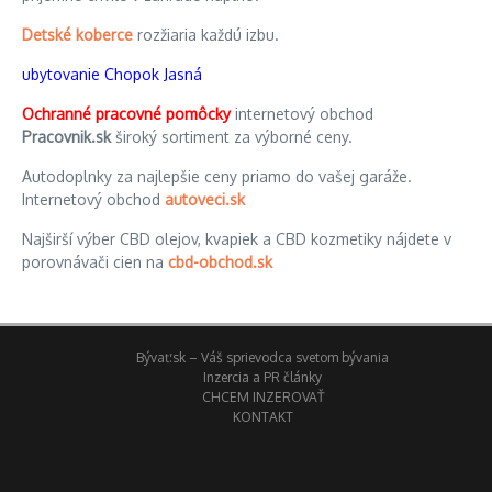
Detské koberce
rozžiaria každú izbu.
ubytovanie Chopok Jasná
Ochranné pracovné pomôcky
internetový obchod
Pracovnik.sk
široký sortiment za výborné ceny.
Autodoplnky za najlepšie ceny priamo do vašej garáže.
Internetový obchod
autoveci.sk
Najširší výber CBD olejov, kvapiek a CBD kozmetiky nájdete v
porovnávači cien na
cbd-obchod.sk
Bývať.sk – Váš sprievodca svetom bývania
Inzercia a PR články
CHCEM INZEROVAŤ
KONTAKT