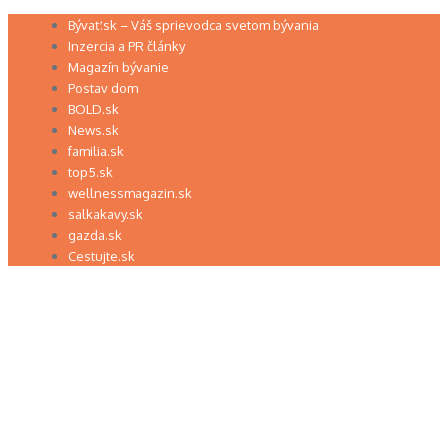
Preskočiť
Bývať.sk – Váš sprievodca svetom bývania
na
Inzercia a PR články
obsah
Magazín bývanie
Postav dom
BOLD.sk
News.sk
familia.sk
top5.sk
wellnessmagazin.sk
salkakavy.sk
gazda.sk
Cestujte.sk