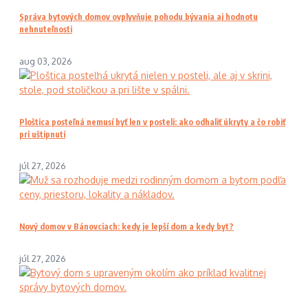
Správa bytových domov ovplyvňuje pohodu bývania aj hodnotu
nehnuteľnosti
aug 03, 2026
Ploštica posteľná nemusí byť len v posteli: ako odhaliť úkryty a čo robiť
pri uštipnutí
júl 27, 2026
Nový domov v Bánovciach: kedy je lepší dom a kedy byt?
júl 27, 2026