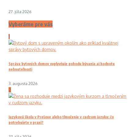
27. júla 2026
Vyberáme pre vás
1
Správa bytových domov ovplyvňuje pohodu bývania aj hodnotu
nehnuteľnosti
3. augusta 2026
2
Jazyková škola v Prešove alebo tlmočenie v cudzom jazyku: čo
potrebujete v praxi?
27. júla 2026