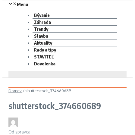
Menu
Bývanie
Záhrada
Trendy
Stavba
Aktuality
Rady a tipy
STAVITEĽ
Dovolenka
Domov
/
shutterstock_374660689
shutterstock_374660689
Od
spravca