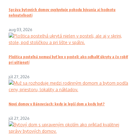
Správa bytových domov ovplyvňuje pohodu bývania aj hodnotu
nehnuteľnosti
aug 03, 2026
Ploštica posteľná nemusí byť len v posteli: ako odhaliť úkryty a čo robiť
pri uštipnutí
júl 27, 2026
Nový domov v Bánovciach: kedy je lepší dom a kedy byt?
júl 27, 2026