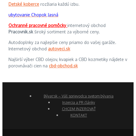
Detské koberce
rozžiaria každú izbu.
ubytovanie Chopok Jasná
Ochranné pracovné pomôcky
internetový obchod
Pracovnik.sk
široký sortiment za výborné ceny.
Autodoplnky za najlepšie ceny priamo do vašej garáže.
Internetový obchod
autoveci.sk
Najširší výber CBD olejov, kvapiek a CBD kozmetiky nájdete v
porovnávači cien na
cbd-obchod.sk
Bývať.sk – Váš sprievodca svetom bývania
Inzercia a PR články
CHCEM INZEROVAŤ
KONTAKT