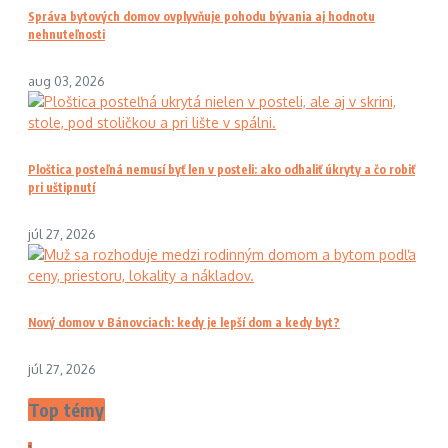
Správa bytových domov ovplyvňuje pohodu bývania aj hodnotu
nehnuteľnosti
aug 03, 2026
Ploštica posteľná nemusí byť len v posteli: ako odhaliť úkryty a čo robiť
pri uštipnutí
júl 27, 2026
Nový domov v Bánovciach: kedy je lepší dom a kedy byt?
júl 27, 2026
Top témy