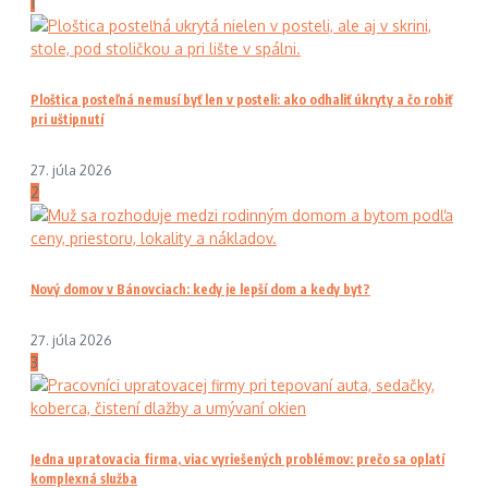
1
Ploštica posteľná nemusí byť len v posteli: ako odhaliť úkryty a čo robiť
pri uštipnutí
27. júla 2026
2
Nový domov v Bánovciach: kedy je lepší dom a kedy byt?
27. júla 2026
3
Jedna upratovacia firma, viac vyriešených problémov: prečo sa oplatí
komplexná služba