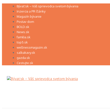
Preskočiť
Bývať.sk – Váš sprievodca svetom bývania
na
Inzercia a PR články
obsah
Magazín bývanie
Postav dom
BOLD.sk
News.sk
familia.sk
top5.sk
wellnessmagazin.sk
salkakavy.sk
gazda.sk
Cestujte.sk