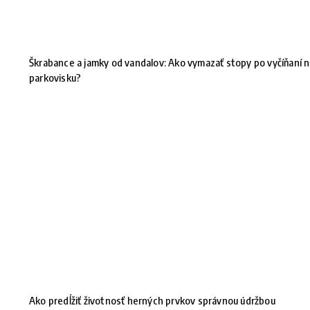
Škrabance a jamky od vandalov: Ako vymazať stopy po vyčíňaní 
parkovisku?
Ako predĺžiť životnosť herných prvkov správnou údržbou