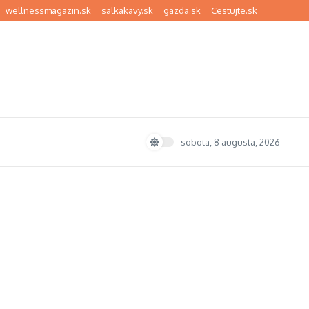
wellnessmagazin.sk
salkakavy.sk
gazda.sk
Cestujte.sk
sobota, 8 augusta, 2026