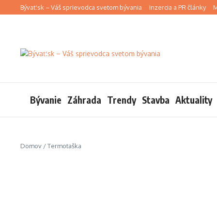
Preskočiť na obsah
Bývať.sk – Váš sprievodca svetom bývania
Inzercia a PR články
M
Bývanie
Záhrada
Trendy
Stavba
Aktuality
Domov
/
Termotaška