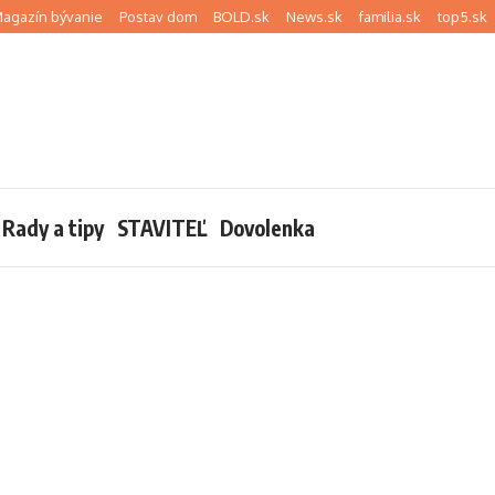
agazín bývanie
Postav dom
BOLD.sk
News.sk
familia.sk
top5.sk
Rady a tipy
STAVITEĽ
Dovolenka