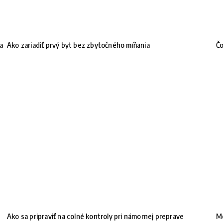
na
Ako zariadiť prvý byt bez zbytočného míňania
Čo
Ako sa pripraviť na colné kontroly pri námornej preprave
Mó