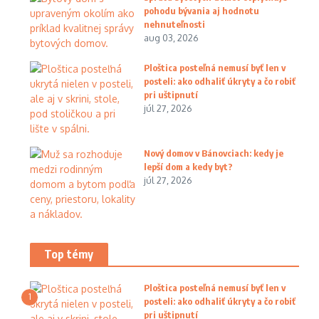
pohodu bývania aj hodnotu
nehnuteľnosti
aug 03, 2026
Ploštica posteľná nemusí byť len v
posteli: ako odhaliť úkryty a čo robiť
pri uštipnutí
júl 27, 2026
Nový domov v Bánovciach: kedy je
lepší dom a kedy byt?
júl 27, 2026
Top témy
Ploštica posteľná nemusí byť len v
1
posteli: ako odhaliť úkryty a čo robiť
pri uštipnutí