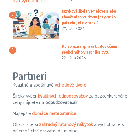
Jazyková škola v Prešove alebo
2
tlmočenie v cudzom jazyku: čo
potrebujete v praxi?
27. júla 2026
Komplexná správa budov očami
3
spokojného vlastníka bytu
22. júna 2026
Partneri
Kvalitné a spoľahlivé
vchodové dvere
Široký výber
kvalitných odpudzovačov
za bezkonkurenčné
ceny nájdete na
odpudzovace.sk
Najlepšie
domáce meteostanice
Obstarajte si
záhradný ratanový nábytok
a vychutnajte si
príjemné chvíle v záhrade naplno.