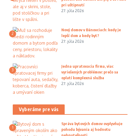
pri uštipnutí
27. júla 2026
Nový domov v Bánovciach: kedy je
2
lepší dom a kedy byt?
27. júla 2026
Jedna upratovacia firma, viac
3
vyriešených problémov: prečo sa
oplatí komplexná služba
27. júla 2026
Vyberáme pre vás
Správa bytových domov ovplyvňuje
1
pohodu bývania aj hodnotu
nehnuteľnosti