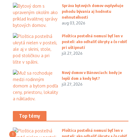
Správa bytových domov ovplyvňuje
pohodu bývania aj hodnotu
nehnuteľnosti
aug 03, 2026
Ploštica posteľná nemusí byť len v
posteli: ako odhaliť úkryty a čo robiť
pri uštipnutí
júl 27, 2026
Nový domov v Bánovciach: kedy je
lepší dom a kedy byt?
júl 27, 2026
Top témy
Ploštica posteľná nemusí byť len v
1
posteli: ako odhaliť úkryty a čo robiť