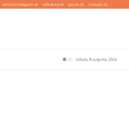
wellnessmagazin.sk
salkakavy.sk
gazda.sk
Cestujte.sk
sobota, 8 augusta, 2026