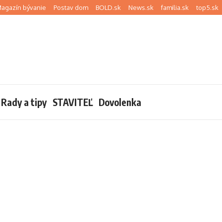
agazín bývanie
Postav dom
BOLD.sk
News.sk
familia.sk
top5.sk
Rady a tipy
STAVITEĽ
Dovolenka