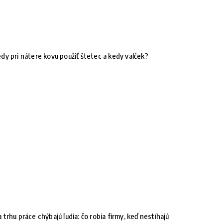
dy pri nátere kovu použiť štetec a kedy valček?
 trhu práce chýbajú ľudia: čo robia firmy, keď nestíhajú