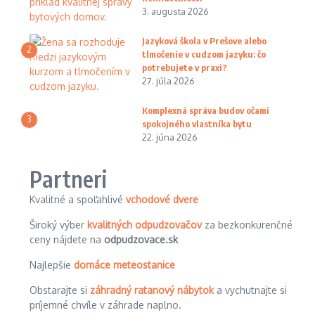
3. augusta 2026
Jazyková škola v Prešove alebo
2
tlmočenie v cudzom jazyku: čo
potrebujete v praxi?
27. júla 2026
Komplexná správa budov očami
3
spokojného vlastníka bytu
22. júna 2026
Partneri
Kvalitné a spoľahlivé
vchodové dvere
Široký výber
kvalitných odpudzovačov
za bezkonkurenčné
ceny nájdete na
odpudzovace.sk
Najlepšie
domáce meteostanice
Obstarajte si
záhradný ratanový nábytok
a vychutnajte si
príjemné chvíle v záhrade naplno.