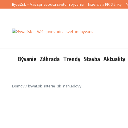
Preskočiť na obsah
Bývať.sk – Váš sprievodca svetom bývania
Inzercia a PR články
M
Bývanie
Záhrada
Trendy
Stavba
Aktuality
Domov
/
byvat.sk_interie_sk_nahledovy