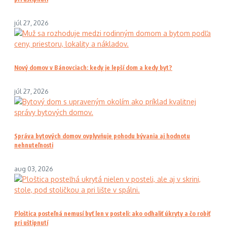
júl 27, 2026
Nový domov v Bánovciach: kedy je lepší dom a kedy byt?
júl 27, 2026
Správa bytových domov ovplyvňuje pohodu bývania aj hodnotu
nehnuteľnosti
aug 03, 2026
Ploštica posteľná nemusí byť len v posteli: ako odhaliť úkryty a čo robiť
pri uštipnutí