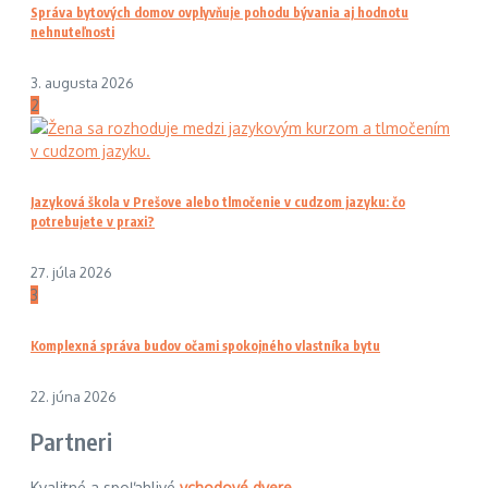
Správa bytových domov ovplyvňuje pohodu bývania aj hodnotu
nehnuteľnosti
3. augusta 2026
2
Jazyková škola v Prešove alebo tlmočenie v cudzom jazyku: čo
potrebujete v praxi?
27. júla 2026
3
Komplexná správa budov očami spokojného vlastníka bytu
22. júna 2026
Partneri
Kvalitné a spoľahlivé
vchodové dvere