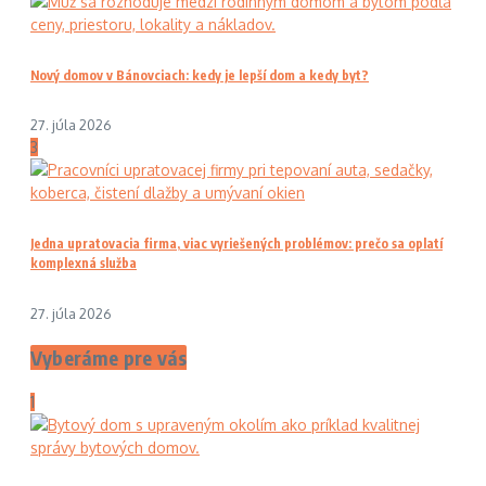
Nový domov v Bánovciach: kedy je lepší dom a kedy byt?
27. júla 2026
3
Jedna upratovacia firma, viac vyriešených problémov: prečo sa oplatí
komplexná služba
27. júla 2026
Vyberáme pre vás
1