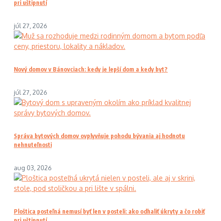
pri uštipnutí
júl 27, 2026
Nový domov v Bánovciach: kedy je lepší dom a kedy byt?
júl 27, 2026
Správa bytových domov ovplyvňuje pohodu bývania aj hodnotu
nehnuteľnosti
aug 03, 2026
Ploštica posteľná nemusí byť len v posteli: ako odhaliť úkryty a čo robiť
pri uštipnutí