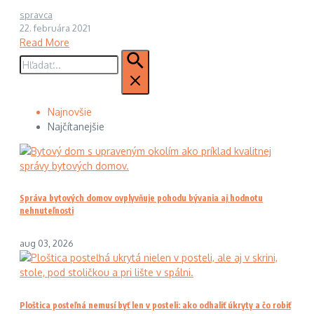
spravca
22. februára 2021
Read More
Hľadať:
Najnovšie
Najčítanejšie
Správa bytových domov ovplyvňuje pohodu bývania aj hodnotu
nehnuteľnosti
aug 03, 2026
Ploštica posteľná nemusí byť len v posteli: ako odhaliť úkryty a čo robiť