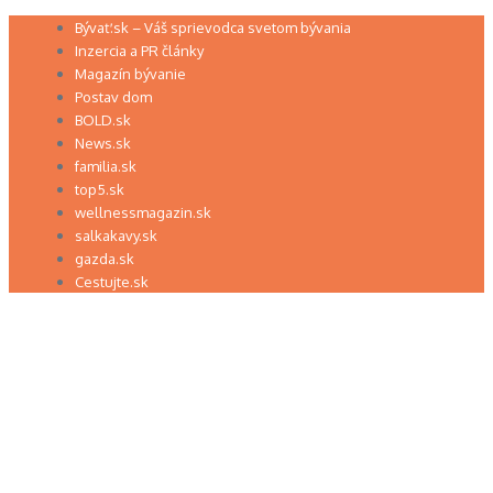
Preskočiť
Bývať.sk – Váš sprievodca svetom bývania
na
Inzercia a PR články
obsah
Magazín bývanie
Postav dom
BOLD.sk
News.sk
familia.sk
top5.sk
wellnessmagazin.sk
salkakavy.sk
gazda.sk
Cestujte.sk