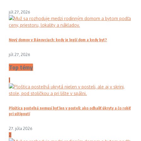
júl 27, 2026
Nový domov v Bánovciach: kedy je lepší dom a kedy byt?
júl 27, 2026
Top témy
1
Ploštica posteľná nemusí byť len v posteli: ako odhaliť úkryty a čo robiť
pri uštipnutí
27. júla 2026
2