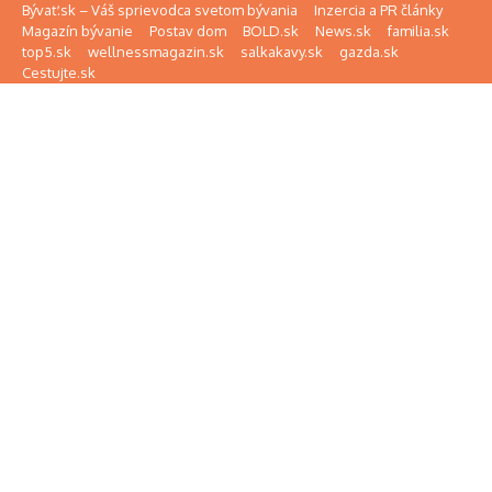
Preskočiť na obsah
Bývať.sk – Váš sprievodca svetom bývania
Inzercia a PR články
Magazín bývanie
Postav dom
BOLD.sk
News.sk
familia.sk
top5.sk
wellnessmagazin.sk
salkakavy.sk
gazda.sk
Cestujte.sk