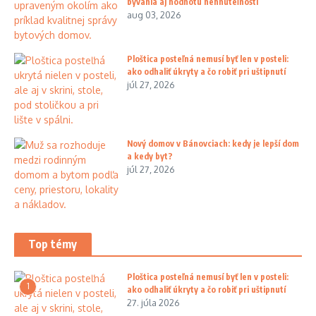
bývania aj hodnotu nehnuteľnosti
aug 03, 2026
Ploštica posteľná nemusí byť len v posteli:
ako odhaliť úkryty a čo robiť pri uštipnutí
júl 27, 2026
Nový domov v Bánovciach: kedy je lepší dom
a kedy byt?
júl 27, 2026
Top témy
Ploštica posteľná nemusí byť len v posteli:
1
ako odhaliť úkryty a čo robiť pri uštipnutí
27. júla 2026