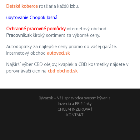
Detské koberce
rozžiaria každú izbu.
ubytovanie Chopok Jasná
Ochranné pracovné pomôcky
internetový obchod
Pracovnik.sk
široký sortiment za výborné ceny.
Autodoplnky za najlepšie ceny priamo do vašej garáže.
Internetový obchod
autoveci.sk
Najširší výber CBD olejov, kvapiek a CBD kozmetiky nájdete v
porovnávači cien na
cbd-obchod.sk
Bývať.sk – Váš sprievodca svetom bývania
Inzercia a PR články
CHCEM INZEROVAŤ
KONTAKT