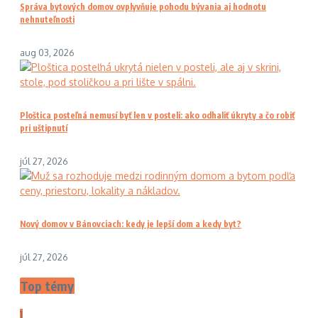
Správa bytových domov ovplyvňuje pohodu bývania aj hodnotu
nehnuteľnosti
aug 03, 2026
Ploštica posteľná nemusí byť len v posteli: ako odhaliť úkryty a čo robiť
pri uštipnutí
júl 27, 2026
Nový domov v Bánovciach: kedy je lepší dom a kedy byt?
júl 27, 2026
Top témy
1