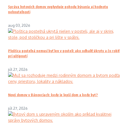
Správa bytových domov ovplyvňuje pohodu bývania aj hodnotu
nehnuteľnosti
aug 03, 2026
Ploštica posteľná nemusí byť len v posteli: ako odhaliť úkryty a čo robiť
pri uštipnutí
júl 27, 2026
Nový domov v Bánovciach: kedy je lepší dom a kedy byt?
júl 27, 2026