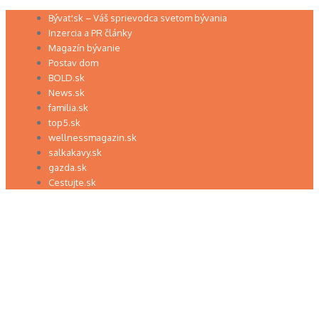
Preskočiť
Bývať.sk – Váš sprievodca svetom bývania
na
Inzercia a PR články
obsah
Magazín bývanie
Postav dom
BOLD.sk
News.sk
familia.sk
top5.sk
wellnessmagazin.sk
salkakavy.sk
gazda.sk
Cestujte.sk