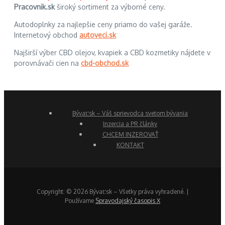
Pracovnik.sk
široký sortiment za výborné ceny.
Autodoplnky za najlepšie ceny priamo do vašej garáže.
Internetový obchod
autoveci.sk
Najširší výber CBD olejov, kvapiek a CBD kozmetiky nájdete v
porovnávači cien na
cbd-obchod.sk
Bývať.sk – Váš sprievodca svetom bývania
Inzercia a PR články
CHCEM INZEROVAŤ
KONTAKT
Copyright: © 2026 Bývať.sk – Všetky práva vyhradené. |
Používame
Spravodajský časopis X