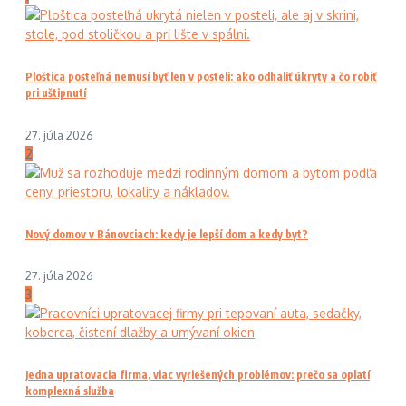
Ploštica posteľná nemusí byť len v posteli: ako odhaliť úkryty a čo robiť
pri uštipnutí
27. júla 2026
2
Nový domov v Bánovciach: kedy je lepší dom a kedy byt?
27. júla 2026
3
Jedna upratovacia firma, viac vyriešených problémov: prečo sa oplatí
komplexná služba