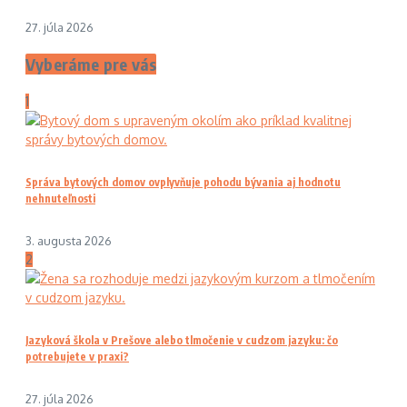
27. júla 2026
Vyberáme pre vás
1
Správa bytových domov ovplyvňuje pohodu bývania aj hodnotu
nehnuteľnosti
3. augusta 2026
2
Jazyková škola v Prešove alebo tlmočenie v cudzom jazyku: čo
potrebujete v praxi?
27. júla 2026