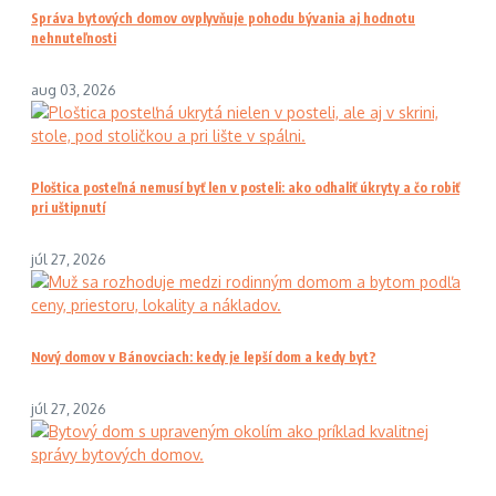
Správa bytových domov ovplyvňuje pohodu bývania aj hodnotu
nehnuteľnosti
aug 03, 2026
Ploštica posteľná nemusí byť len v posteli: ako odhaliť úkryty a čo robiť
pri uštipnutí
júl 27, 2026
Nový domov v Bánovciach: kedy je lepší dom a kedy byt?
júl 27, 2026