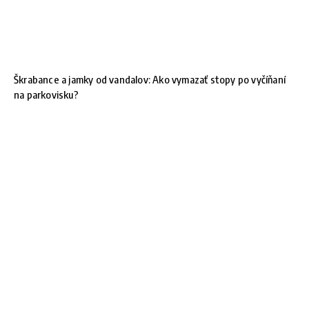
Škrabance a jamky od vandalov: Ako vymazať stopy po vyčíňaní
na parkovisku?