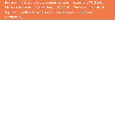
Preskočiť na obsah
Bývať.sk – Váš sprievodca svetom bývania
Inzercia a PR články
Magazín bývanie
Postav dom
BOLD.sk
News.sk
familia.sk
top5.sk
wellnessmagazin.sk
salkakavy.sk
gazda.sk
Cestujte.sk