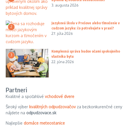
3. augusta 2026
Jazyková škola v Prešove alebo tlmočenie v
2
cudzom jazyku: čo potrebujete v praxi?
27. júla 2026
Komplexná správa budov očami spokojného
3
vlastníka bytu
22. júna 2026
Partneri
Kvalitné a spoľahlivé
vchodové dvere
Široký výber
kvalitných odpudzovačov
za bezkonkurenčné ceny
nájdete na
odpudzovace.sk
Najlepšie
domáce meteostanice