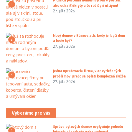
Ploštica posteľná nemusí byť len v posteli:
1
ako odhaliť úkryty a čo robiť pri uštipnutí
27. júla 2026
Nový domov v Bánovciach: kedy je lepší dom
2
a kedy byt?
27. júla 2026
Jedna upratovacia firma, viac vyriešených
3
problémov: prečo sa oplatí komplexná služba
27. júla 2026
Vyberáme pre vás
Správa bytových domov ovplyvňuje pohodu
1
bývania aj hodnotu nehnuteľnosti