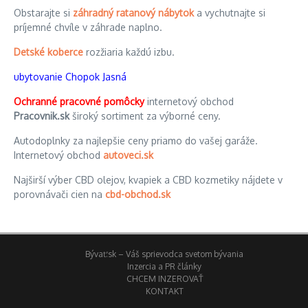
Obstarajte si
záhradný ratanový nábytok
a vychutnajte si
príjemné chvíle v záhrade naplno.
Detské koberce
rozžiaria každú izbu.
ubytovanie Chopok Jasná
Ochranné pracovné pomôcky
internetový obchod
Pracovnik.sk
široký sortiment za výborné ceny.
Autodoplnky za najlepšie ceny priamo do vašej garáže.
Internetový obchod
autoveci.sk
Najširší výber CBD olejov, kvapiek a CBD kozmetiky nájdete v
porovnávači cien na
cbd-obchod.sk
Bývať.sk – Váš sprievodca svetom bývania
Inzercia a PR články
CHCEM INZEROVAŤ
KONTAKT