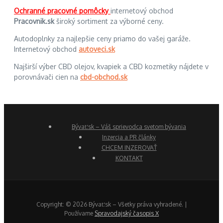
Ochranné pracovné pomôcky
internetový obchod
Pracovnik.sk
široký sortiment za výborné ceny.
Autodoplnky za najlepšie ceny priamo do vašej garáže.
Internetový obchod
autoveci.sk
Najširší výber CBD olejov, kvapiek a CBD kozmetiky nájdete v
porovnávači cien na
cbd-obchod.sk
Bývať.sk – Váš sprievodca svetom bývania
Inzercia a PR články
CHCEM INZEROVAŤ
KONTAKT
Copyright: © 2026 Bývať.sk – Všetky práva vyhradené. |
Používame
Spravodajský časopis X