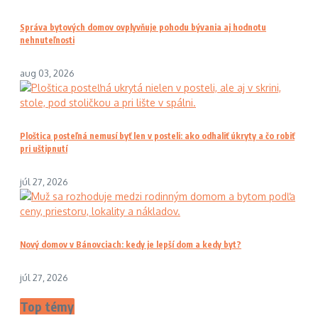
Správa bytových domov ovplyvňuje pohodu bývania aj hodnotu
nehnuteľnosti
aug 03, 2026
Ploštica posteľná nemusí byť len v posteli: ako odhaliť úkryty a čo robiť
pri uštipnutí
júl 27, 2026
Nový domov v Bánovciach: kedy je lepší dom a kedy byt?
júl 27, 2026
Top témy