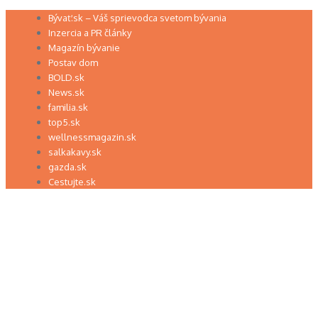
Preskočiť
Bývať.sk – Váš sprievodca svetom bývania
na
Inzercia a PR články
obsah
Magazín bývanie
Postav dom
BOLD.sk
News.sk
familia.sk
top5.sk
wellnessmagazin.sk
salkakavy.sk
gazda.sk
Cestujte.sk