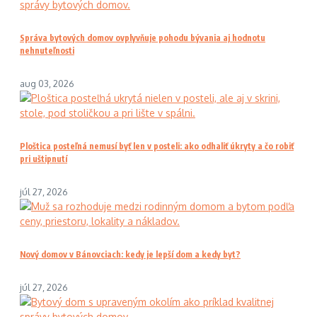
Správa bytových domov ovplyvňuje pohodu bývania aj hodnotu
nehnuteľnosti
aug 03, 2026
Ploštica posteľná nemusí byť len v posteli: ako odhaliť úkryty a čo robiť
pri uštipnutí
júl 27, 2026
Nový domov v Bánovciach: kedy je lepší dom a kedy byt?
júl 27, 2026