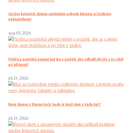
Správa bytových domov ovplyvňuje pohodu bývania aj hodnotu
nehnuteľnosti
aug 03, 2026
Ploštica posteľná nemusí byť len v posteli: ako odhaliť úkryty a čo robiť
pri uštipnutí
júl 27, 2026
Nový domov v Bánovciach: kedy je lepší dom a kedy byt?
júl 27, 2026