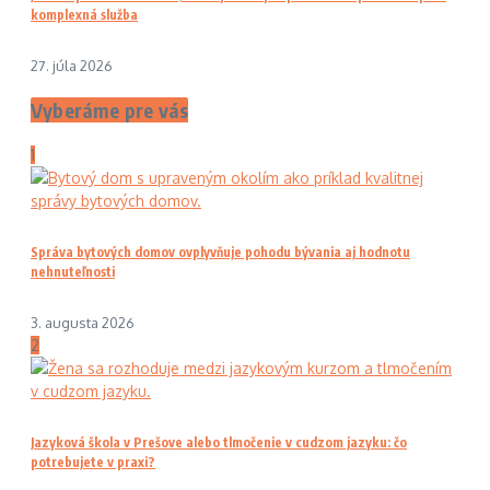
komplexná služba
27. júla 2026
Vyberáme pre vás
1
Správa bytových domov ovplyvňuje pohodu bývania aj hodnotu
nehnuteľnosti
3. augusta 2026
2
Jazyková škola v Prešove alebo tlmočenie v cudzom jazyku: čo
potrebujete v praxi?