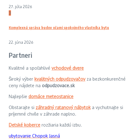
27. júla 2026
3
Komplexná správa budov očami spokojného vlastníka bytu
22. júna 2026
Partneri
Kvalitné a spoľahlivé
vchodové dvere
Široký výber
kvalitných odpudzovačov
za bezkonkurenčné
ceny nájdete na
odpudzovace.sk
Najlepšie
domáce meteostanice
Obstarajte si
záhradný ratanový nábytok
a vychutnajte si
príjemné chvíle v záhrade naplno.
Detské koberce
rozžiaria každú izbu.
ubytovanie Chopok Jasná