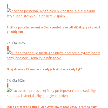
1
Ploštica posteľná nemusí byť len v posteli: ako odhaliť úkryty a čo robiť
pri uštipnutí
27. júla 2026
2
Nový domov v Bánovciach: kedy je lepší dom a kedy byt?
27. júla 2026
3
Jedna upratovacia firma, viac vyriešených problémov: prečo sa oplatí