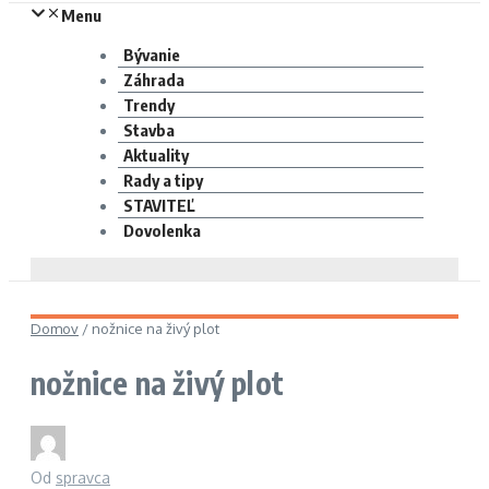
Menu
Bývanie
Záhrada
Trendy
Stavba
Aktuality
Rady a tipy
STAVITEĽ
Dovolenka
Domov
/
nožnice na živý plot
nožnice na živý plot
Od
spravca