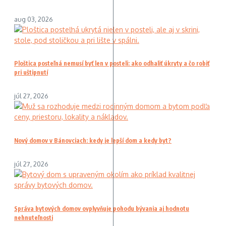
aug 03, 2026
Ploštica posteľná nemusí byť len v posteli: ako odhaliť úkryty a čo robiť
pri uštipnutí
júl 27, 2026
Nový domov v Bánovciach: kedy je lepší dom a kedy byt?
júl 27, 2026
Správa bytových domov ovplyvňuje pohodu bývania aj hodnotu
nehnuteľnosti