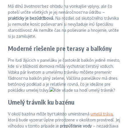
Má dlhú životnosť bez ohľadu na vonkajšie vplyvy, ale čo
poteší určite všetkých je jej nenáročnosť na údržbu –
prakticky je bezúdržbová
. Na rozdiel od skutočného trávnika
ju nemusíte kosiť, polievať ani si nevyžaduje inú špeciálnu
starostlivosť. Ak nemáte čas na polievanie a hnojenie, určite
si ju zamilujete.
Moderné riešenie pre terasy a balkóny
Pre ľudí žijúcich v paneláku je častokrát balkón jediné miesto,
kde si v blízkosti domova môžu vychutnať čerstvý vzduch.
Vďaka pár kvetom a umelému trávniku môžete premeniť
fádnosť na balkón plný zelene. Väčšina panelákov má dnes
betónový podklad a je relatívne rovná, čo je ideálne pre
pokládku umelej trávy.
Umelý trávnik ku bazénu
V okolí bazéna môže byť takisto umiestnená
umelá tráva
,
ktorá bude vyzerať úplne prirodzene v okolitom prostredí. Jej
výhodou v tomto prípade je
prepúšťanie vody
– nezadržiava