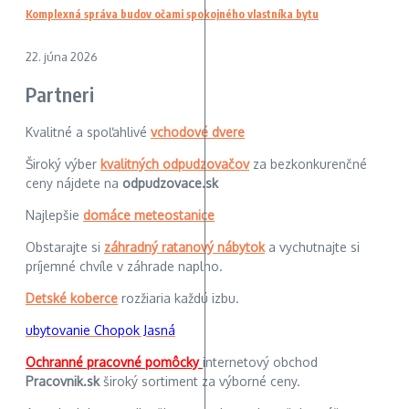
Komplexná správa budov očami spokojného vlastníka bytu
22. júna 2026
Partneri
Kvalitné a spoľahlivé
vchodové dvere
Široký výber
kvalitných odpudzovačov
za bezkonkurenčné
ceny nájdete na
odpudzovace.sk
Najlepšie
domáce meteostanice
Obstarajte si
záhradný ratanový nábytok
a vychutnajte si
príjemné chvíle v záhrade naplno.
Detské koberce
rozžiaria každú izbu.
ubytovanie Chopok Jasná
Ochranné pracovné pomôcky
internetový obchod
Pracovnik.sk
široký sortiment za výborné ceny.