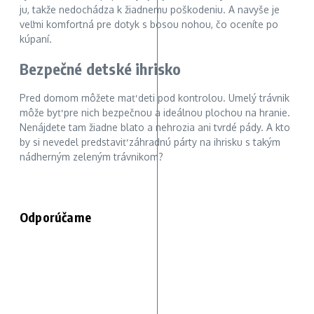
ju, takže nedochádza k žiadnemu poškodeniu. A navyše je
veľmi komfortná pre dotyk s bosou nohou, čo oceníte po
kúpaní.
Bezpečné detské ihrisko
Pred domom môžete mať deti pod kontrolou. Umelý trávnik
môže byť pre nich bezpečnou a ideálnou plochou na hranie.
Nenájdete tam žiadne blato a nehrozia ani tvrdé pády. A kto
by si nevedel predstaviť záhradnú párty na ihrisku s takým
nádherným zeleným trávnikom?
Odporúčame