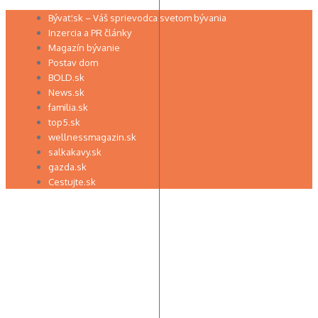
Preskočiť
Bývať.sk – Váš sprievodca svetom bývania
na
Inzercia a PR články
obsah
Magazín bývanie
Postav dom
BOLD.sk
News.sk
familia.sk
top5.sk
wellnessmagazin.sk
salkakavy.sk
gazda.sk
Cestujte.sk