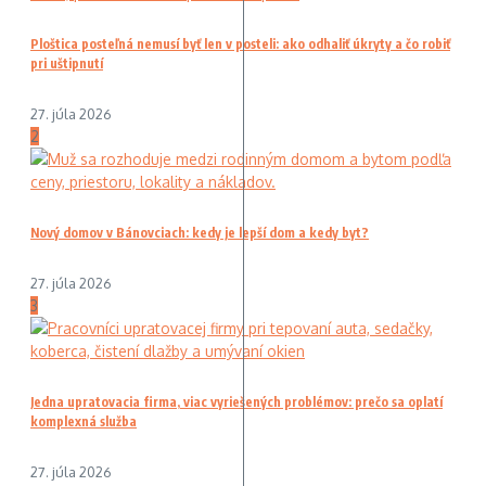
Ploštica posteľná nemusí byť len v posteli: ako odhaliť úkryty a čo robiť
pri uštipnutí
27. júla 2026
2
Nový domov v Bánovciach: kedy je lepší dom a kedy byt?
27. júla 2026
3
Jedna upratovacia firma, viac vyriešených problémov: prečo sa oplatí
komplexná služba
27. júla 2026