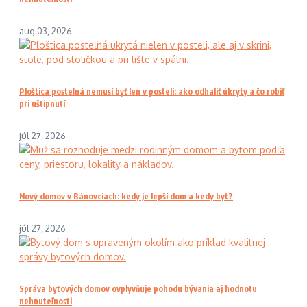
aug 03, 2026
Ploštica posteľná nemusí byť len v posteli: ako odhaliť úkryty a čo robiť
pri uštipnutí
júl 27, 2026
Nový domov v Bánovciach: kedy je lepší dom a kedy byt?
júl 27, 2026
Správa bytových domov ovplyvňuje pohodu bývania aj hodnotu
nehnuteľnosti