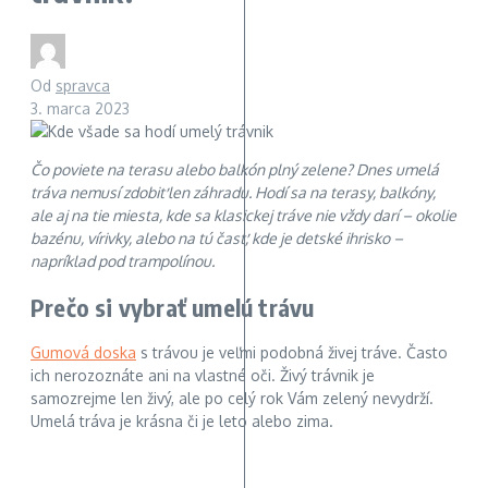
Od
spravca
3. marca 2023
Čo poviete na terasu alebo balkón plný zelene? Dnes umelá
tráva nemusí zdobiť len záhradu. Hodí sa na terasy, balkóny,
ale aj na tie miesta, kde sa klasickej tráve nie vždy darí – okolie
bazénu, vírivky, alebo na tú časť, kde je detské ihrisko –
napríklad pod trampolínou.
Prečo si vybrať umelú trávu
Gumová doska
s trávou je veľmi podobná živej tráve. Často
ich nerozoznáte ani na vlastné oči. Živý trávnik je
samozrejme len živý, ale po celý rok Vám zelený nevydrží.
Umelá tráva je krásna či je leto alebo zima.