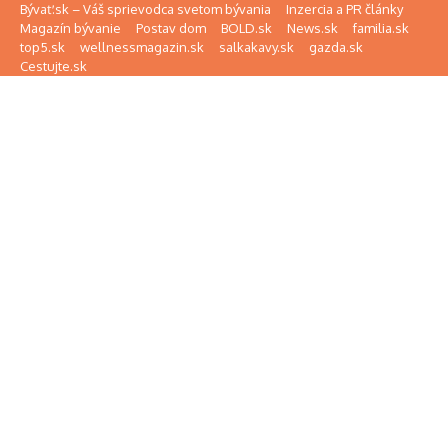
Preskočiť na obsah
Bývať.sk – Váš sprievodca svetom bývania
Inzercia a PR články
Magazín bývanie
Postav dom
BOLD.sk
News.sk
familia.sk
top5.sk
wellnessmagazin.sk
salkakavy.sk
gazda.sk
Cestujte.sk