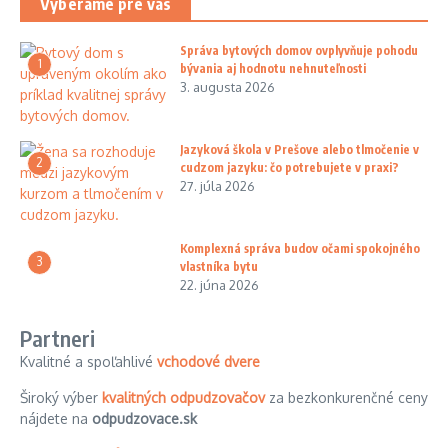
Vyberáme pre vás
Správa bytových domov ovplyvňuje pohodu
1
bývania aj hodnotu nehnuteľnosti
3. augusta 2026
Jazyková škola v Prešove alebo tlmočenie v
2
cudzom jazyku: čo potrebujete v praxi?
27. júla 2026
Komplexná správa budov očami spokojného
3
vlastníka bytu
22. júna 2026
Partneri
Kvalitné a spoľahlivé
vchodové dvere
Široký výber
kvalitných odpudzovačov
za bezkonkurenčné ceny
nájdete na
odpudzovace.sk