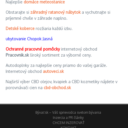
Najlepšie
domáce meteostanice
Obstarajte si
záhradný ratanový nábytok
a vychutnajte si
príjemné chvíle v záhrade naplno.
Detské koberce
rozžiaria každú izbu.
ubytovanie Chopok Jasná
Ochranné pracovné pomôcky
internetový obchod
Pracovnik.sk
široký sortiment za výborné ceny.
Autodoplnky za najlepšie ceny priamo do vašej garáže.
Internetový obchod
autoveci.sk
Najširší výber CBD olejov, kvapiek a CBD kozmetiky nájdete v
porovnávači cien na
cbd-obchod.sk
Bývať.sk – Váš sprievodca svetom bývania
Inzercia a PR články
CHCEM INZEROVAŤ
KONTAKT