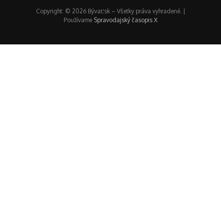
Copyright: © 2026 Bývať.sk – Všetky práva vyhradené. |
Používame
Spravodajský časopis X