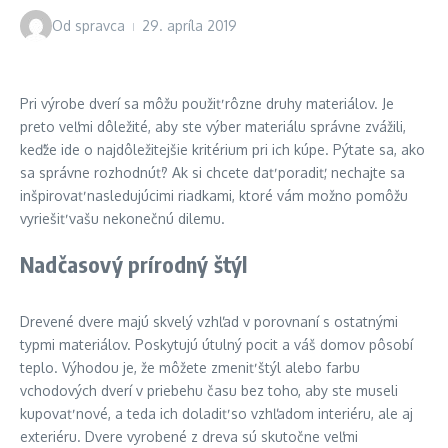
Od
spravca
29. apríla 2019
Pri výrobe dverí sa môžu použiť rôzne druhy materiálov. Je
preto veľmi dôležité, aby ste výber materiálu správne zvážili,
keďže ide o najdôležitejšie kritérium pri ich kúpe. Pýtate sa, ako
sa správne rozhodnúť? Ak si chcete dať poradiť, nechajte sa
inšpirovať nasledujúcimi riadkami, ktoré vám možno pomôžu
vyriešiť vašu nekonečnú dilemu.
Nadčasový prírodný štýl
Drevené dvere majú skvelý vzhľad v porovnaní s ostatnými
typmi materiálov. Poskytujú útulný pocit a váš domov pôsobí
teplo. Výhodou je, že môžete zmeniť štýl alebo farbu
vchodových dverí v priebehu času bez toho, aby ste museli
kupovať nové, a teda ich doladiť so vzhľadom interiéru, ale aj
exteriéru. Dvere vyrobené z dreva sú skutočne veľmi