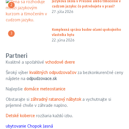
Jazyková škola v Prešove alebo tlmočenie v
2
cudzom jazyku: čo potrebujete v praxi?
27. júla 2026
Komplexná správa budov očami spokojného
3
vlastníka bytu
22. júna 2026
Partneri
Kvalitné a spoľahlivé
vchodové dvere
Široký výber
kvalitných odpudzovačov
za bezkonkurenčné ceny
nájdete na
odpudzovace.sk
Najlepšie
domáce meteostanice
Obstarajte si
záhradný ratanový nábytok
a vychutnajte si
príjemné chvíle v záhrade naplno.
Detské koberce
rozžiaria každú izbu.
ubytovanie Chopok Jasná