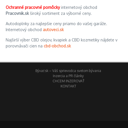
Ochranné pracovné pomôcky
internetový obchod
Pracovnik.sk
široký sortiment za výborné ceny.
Autodoplnky za najlepšie ceny priamo do vašej garáže.
Internetový obchod
autoveci.sk
Najširší výber CBD olejov, kvapiek a CBD kozmetiky nájdete v
porovnávači cien na
cbd-obchod.sk
Bývať.sk – Váš sprievodca svetom bývania
Inzercia a PR články
CHCEM INZEROVAŤ
KONTAKT