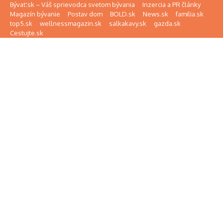
Preskočiť na obsah
Bývať.sk – Váš sprievodca svetom bývania
Inzercia a PR články
Magazín bývanie
Postav dom
BOLD.sk
News.sk
familia.sk
top5.sk
wellnessmagazin.sk
salkakavy.sk
gazda.sk
Cestujte.sk