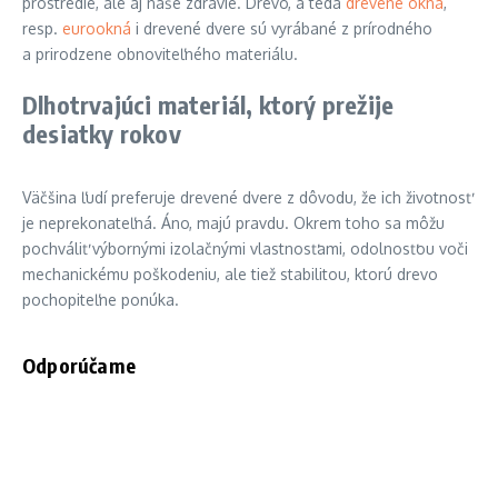
prostredie, ale aj naše zdravie. Drevo, a teda
drevené okná
,
resp.
eurookná
i drevené dvere sú vyrábané z prírodného
a prirodzene obnoviteľného materiálu.
Dlhotrvajúci materiál, ktorý prežije
desiatky rokov
Väčšina ľudí preferuje drevené dvere z dôvodu, že ich životnosť
je neprekonateľná. Áno, majú pravdu. Okrem toho sa môžu
pochváliť výbornými izolačnými vlastnosťami, odolnosťou voči
mechanickému poškodeniu, ale tiež stabilitou, ktorú drevo
pochopiteľne ponúka.
Odporúčame