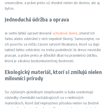
univerzálne, a práve preto sú vhodné nielen do domov, ale aj
bytov.
Jednoduchá údržba a oprava
Je veľmi ľahké opraviť drevené
vchodové dvere
, zmeniť ich
farbu alebo odstrániť z nich nepekné škvrny. Samozrejme, na
ich povrchu sa môžu časom vytvoriť škrabance, ktoré sa dajú
taktiež ľahko odstrániť, no treba podotknúť, že drevo neustále
pracuje, a práve preto je dôležité dbať na pravidelnú údržbu,
ktorá je zárukou bezkonkurenčnej životnosti.
Ekologický materiál, ktorí si zmilujú nielen
milovníci prírody
So zvýšeným globálnym otepľovaním si ľudia uvedomujú
následky chemikálií nachádzajúcich sa v niektorých
materiáloch, ktoré žiaľ nepriaznivo pôsobia nielen na životné