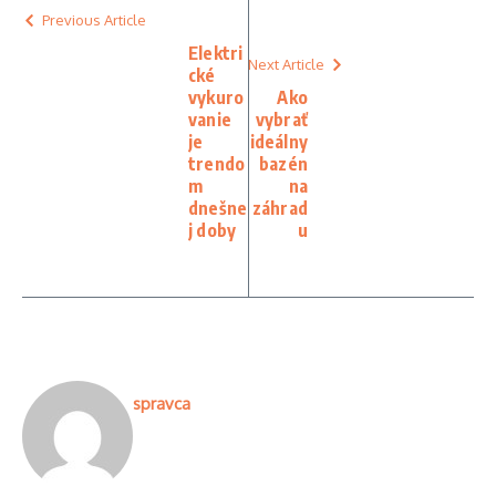
Previous Article
Elektri
Next Article
cké
vykuro
Ako
vanie
vybrať
je
ideálny
trendo
bazén
m
na
dnešne
záhrad
j doby
u
spravca