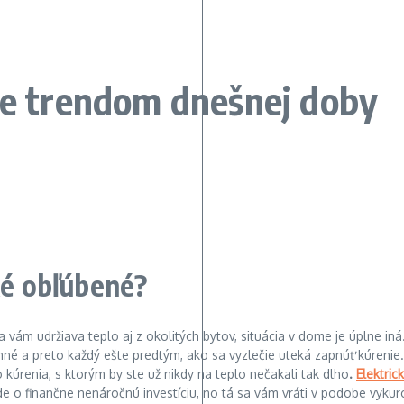
je trendom dnešnej doby
ké obľúbené?
a vám udržiava teplo aj z okolitých bytov, situácia v dome je úplne i
íjemné a preto každý ešte predtým, ako sa vyzlečie uteká zapnúť kúreni
úrenia, s ktorým by ste už nikdy na teplo nečakali tak dlho
.
Elektric
de o finančne nenáročnú investíciu, no tá sa vám vráti v podobe vyku