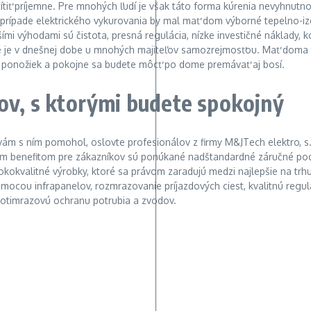
tiť príjemne. Pre mnohých ľudí je však táto forma kúrenia nevyhnutn
prípade elektrického vykurovania by mal mať dom výborné tepelno-izol
mi výhodami sú čistota, presná regulácia, nízke investičné náklady, 
 je v dnešnej dobe u mnohých majiteľov samozrejmosťou. Mať doma te
iev ponožiek a pokojne sa budete môcť po dome premávať aj bosí.
kov, s ktorými budete spokojný
y vám s ním pomohol, oslovte profesionálov z firmy M&JTech elektro, 
eľkým benefitom pre zákazníkov sú ponúkané nadštandardné záručné po
okokvalitné výrobky, ktoré sa právom zaradujú medzi najlepšie na trhu.
ocou infrapanelov, rozmrazovanie príjazdových ciest, kvalitnú regu
protimrazovú ochranu potrubia a zvodov.