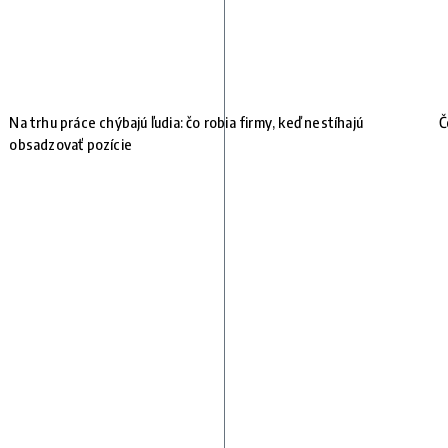
Na trhu práce chýbajú ľudia: čo robia firmy, keď nestíhajú
Č
obsadzovať pozície