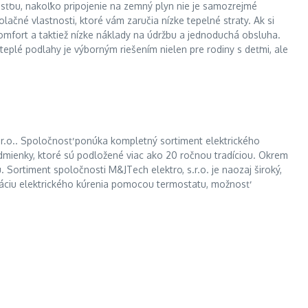
osťou, nakoľko pripojenie na zemný plyn nie je samozrejmé
ačné vlastnosti, ktoré vám zaručia nízke tepelné straty. Ak si
komfort a taktiež nízke náklady na údržbu a jednoduchá obsluha.
plé podlahy je výborným riešením nielen pre rodiny s deťmi, ale
s.r.o.. Spoločnosť ponúka kompletný sortiment elektrického
dmienky, ktoré sú podložené viac ako 20 ročnou tradíciou. Okrem
 Sortiment spoločnosti M&JTech elektro, s.r.o. je naozaj široký,
láciu elektrického kúrenia pomocou termostatu, možnosť