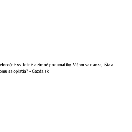
eloročné vs. letné a zimné pneumatiky. V čom sa naozaj líšia a
omu sa oplatia? - Gazda.sk