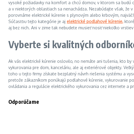
vysoké požiadavky na komfort a chcú domov, v ktorom sa budú cí
a v niektorých oblastiach sa nenachádza. Nezabúdajte však, že v 
porovnáme elektrické kúrenie s plynovým alebo krbovým, najväčší
Súčasťou tejto kategórie je aj
elektrické podlahové kúrenie,
ktoré
aj bez nich. Ani v zime tak nebudete musieť nosiť niekoľko vrst
Vyberte si kvalitných odborní
Ak vás elektrické kúrenie oslovilo, no nemáte ani tušenia, kto b
vykurovania pre dom, kanceláriu, ale aj exteriérové objekty. V
toho u tejto firmy získate bezplatný návrh riešenia systému a vys
pretože zákazníkom ponúkajú podlahové kúrenie, vykurovanie pom
ovládania a regulácie elektrického vykurovania cez internete a 
Odporúčame