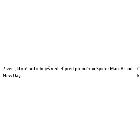
7 vecí, ktoré potrebuješ vedieť pred premiérou Spider Man: Brand
C
New Day
k