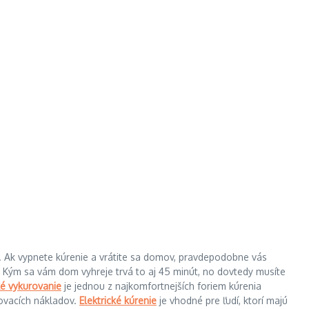
ná. Ak vypnete kúrenie a vrátite sa domov, pravdepodobne vás
e. Kým sa vám dom vyhreje trvá to aj 45 minút, no dovtedy musíte
ké vykurovanie
je jednou z najkomfortnejších foriem kúrenia
rovacích nákladov.
Elektrické kúrenie
je vhodné pre ľudí, ktorí majú