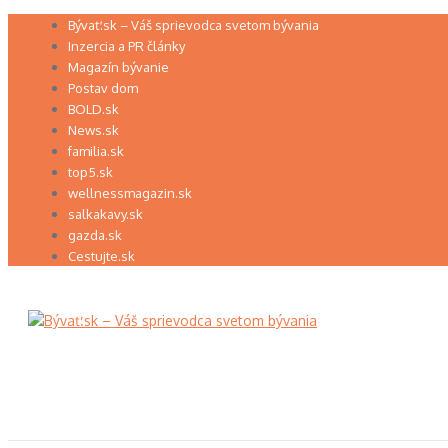
Preskočiť
Bývať.sk – Váš sprievodca svetom bývania
na
Inzercia a PR články
obsah
Magazín bývanie
Postav dom
BOLD.sk
News.sk
familia.sk
top5.sk
wellnessmagazin.sk
salkakavy.sk
gazda.sk
Cestujte.sk