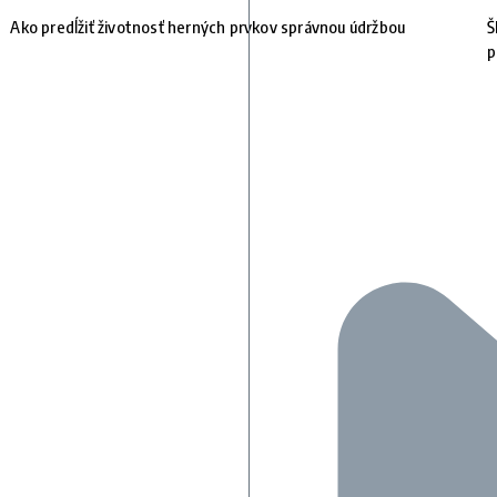
Ako predĺžiť životnosť herných prvkov správnou údržbou
Š
p