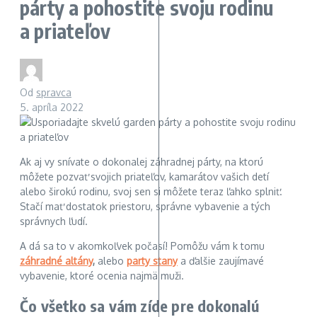
párty a pohostite svoju rodinu
a priateľov
Od
spravca
5. apríla 2022
Ak aj vy snívate o dokonalej záhradnej párty, na ktorú
môžete pozvať svojich priateľov, kamarátov vašich detí
alebo širokú rodinu, svoj sen si môžete teraz ľahko splniť.
Stačí mať dostatok priestoru, správne vybavenie a tých
správnych ľudí.
A dá sa to v akomkoľvek počasí! Pomôžu vám k tomu
záhradné altány
,
alebo
party stany
a ďalšie zaujímavé
vybavenie, ktoré ocenia najmä muži.
Čo všetko sa vám zíde pre dokonalú