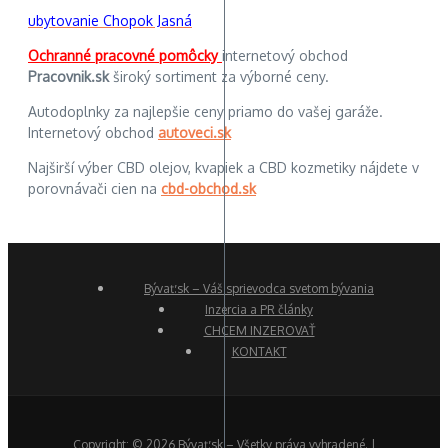
ubytovanie Chopok Jasná
Ochranné pracovné pomôcky
internetový obchod
Pracovnik.sk
široký sortiment za výborné ceny.
Autodoplnky za najlepšie ceny priamo do vašej garáže.
Internetový obchod
autoveci.sk
Najširší výber CBD olejov, kvapiek a CBD kozmetiky nájdete v
porovnávači cien na
cbd-obchod.sk
Bývať.sk – Váš sprievodca svetom bývania
Inzercia a PR články
CHCEM INZEROVAŤ
KONTAKT
Copyright: © 2026 Bývať.sk – Všetky práva vyhradené. |