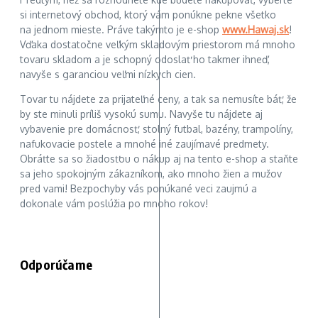
si internetový obchod, ktorý vám ponúkne pekne všetko
na jednom mieste. Práve takýmto je e-shop
www.Hawaj.sk
!
Vďaka dostatočne veľkým skladovým priestorom má mnoho
tovaru skladom a je schopný odoslať ho takmer ihneď,
navyše s garanciou veľmi nízkych cien.
Tovar tu nájdete za prijateľné ceny, a tak sa nemusíte báť, že
by ste minuli príliš vysokú sumu. Navyše tu nájdete aj
vybavenie pre domácnosť, stolný futbal, bazény, trampolíny,
nafukovacie postele a mnohé iné zaujímavé predmety.
Obráťte sa so žiadosťou o nákup aj na tento e-shop a staňte
sa jeho spokojným zákazníkom, ako mnoho žien a mužov
pred vami! Bezpochyby vás ponúkané veci zaujmú a
dokonale vám poslúžia po mnoho rokov!
Odporúčame