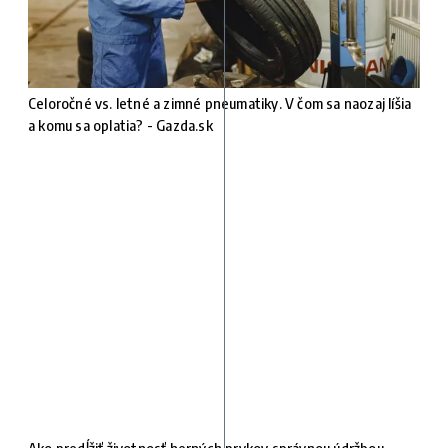
Celoročné vs. letné a zimné pneumatiky. V čom sa naozaj líšia
a komu sa oplatia? - Gazda.sk
Ako predĺžiť životnosť herných prvkov správnou údržbou