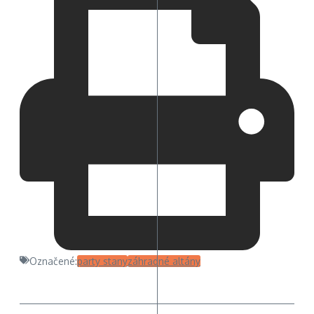
Označené:
party stany
záhradné altány