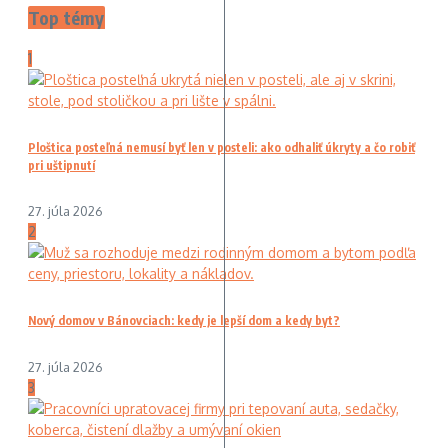
Top témy
1
Ploštica posteľná nemusí byť len v posteli: ako odhaliť úkryty a čo robiť
pri uštipnutí
27. júla 2026
2
Nový domov v Bánovciach: kedy je lepší dom a kedy byt?
27. júla 2026
3