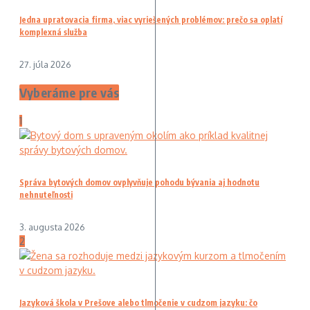
Jedna upratovacia firma, viac vyriešených problémov: prečo sa oplatí
komplexná služba
27. júla 2026
Vyberáme pre vás
1
Správa bytových domov ovplyvňuje pohodu bývania aj hodnotu
nehnuteľnosti
3. augusta 2026
2
Jazyková škola v Prešove alebo tlmočenie v cudzom jazyku: čo