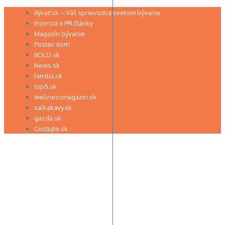
Preskočiť
Bývať.sk – Váš sprievodca svetom bývania
na
Inzercia a PR články
obsah
Magazín bývanie
Postav dom
BOLD.sk
News.sk
familia.sk
top5.sk
wellnessmagazin.sk
salkakavy.sk
gazda.sk
Cestujte.sk