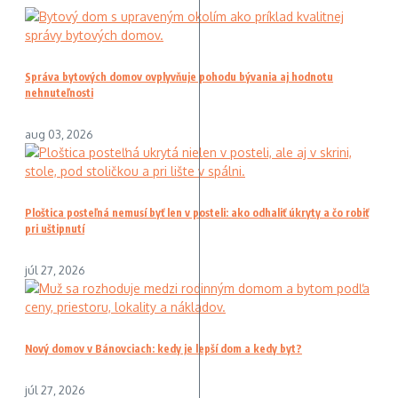
Správa bytových domov ovplyvňuje pohodu bývania aj hodnotu
nehnuteľnosti
aug 03, 2026
Ploštica posteľná nemusí byť len v posteli: ako odhaliť úkryty a čo robiť
pri uštipnutí
júl 27, 2026
Nový domov v Bánovciach: kedy je lepší dom a kedy byt?
júl 27, 2026