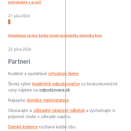
potrebujete v praxi?
27. júla 2026
3
Komplexná správa budov očami spokojného vlastníka bytu
22. júna 2026
Partneri
Kvalitné a spoľahlivé
vchodové dvere
Široký výber
kvalitných odpudzovačov
za bezkonkurenčné
ceny nájdete na
odpudzovace.sk
Najlepšie
domáce meteostanice
Obstarajte si
záhradný ratanový nábytok
a vychutnajte si
príjemné chvíle v záhrade naplno.
Detské koberce
rozžiaria každú izbu.