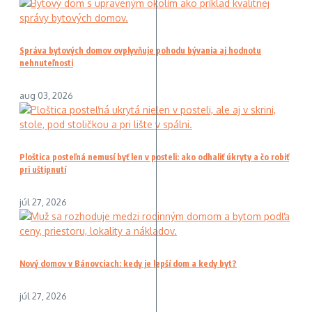
Správa bytových domov ovplyvňuje pohodu bývania aj hodnotu
nehnuteľnosti
aug 03, 2026
Ploštica posteľná nemusí byť len v posteli: ako odhaliť úkryty a čo robiť
pri uštipnutí
júl 27, 2026
Nový domov v Bánovciach: kedy je lepší dom a kedy byt?
júl 27, 2026