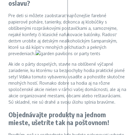
oslavu?
Pre deti si môžete zaobstarať najrôznejšie farebné
papierové poháre, tanieriky, dokonca aj klobúčiky s
obľúbenými rozprávkovými postavičkami a, samozrejme,
nejaké konfety či klasické nafukovacie balóniky. Radosť
deťom urobíte aj detským nealkoholickým šampanským,
ktoré sa dá kúpiť v mnohých príchutiach a pekných
prevedeniach.
Ak ide o párty dospelých, stavte na obľúbené výčapné
zariadenie, ku ktorému sa bezpochyby hodia praktické pivné
sety! Vďaka tomuto vybaveniu usadíte a pohostíte skutočne
mnohých hostí. Rovnako dobre sa hodia aj na rôzne
spoločenské akcie nielen v rámci vašej domácnosti, ale aj na
akcie organizované mestami, obcami alebo reštauráciami.
Sú skladné, nie sú drahé a svoju úlohu splnia bravúrne.
Objednávajte produkty na jednom
mieste, ušetríte tak na poštovnom!
Predtým, než sa rozhodnete kde budete nakupovať, vyberte