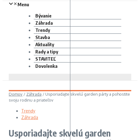
Menu
Bývanie
Záhrada
Trendy
Stavba
Aktuality
Rady a tipy
STAVITEĽ
Dovolenka
Domov
/
Záhrada
/
Usporiadajte skvelú garden párty a pohostite
svoju rodinu a priateľov
Trendy
Záhrada
Usporiadajte skvelú garden