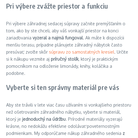
Pri výbere zvážte priestor a funkciu
Pri výbere záhradnej sedacej súpravy začnite premýšľaním o
tom, ako by ste chceli, aby váš vonkajší priestor na konci
zariaďovania
vyzeral a najmä fungoval
. Ak máte k dispozícii
menšiu terasu, prípadne plánujete záhradný nábytok často
presúvať, zvoľte skôr
súpravu zo samostatných kresiel
. Určite
si k nákupu vezmite aj
príručný stolík
, ktorý je praktickým
pomocníkom na odloženie limonády, knihy, koláčika a
podobne.
Vyberte si ten správny materiál pre vás
Aby ste trávili v lete viac času užívaním si vonkajšieho priestoru
než ošetrovaním záhradného nábytku, vyberte si materiál,
ktorý je
jednoduchý na údržbu
. Prírodné materiály vyzerajú
krásne, no nedokážu efektívne odolávať poveternostným
podmienkam. My odporúčame nákup záhradného sedenia
z