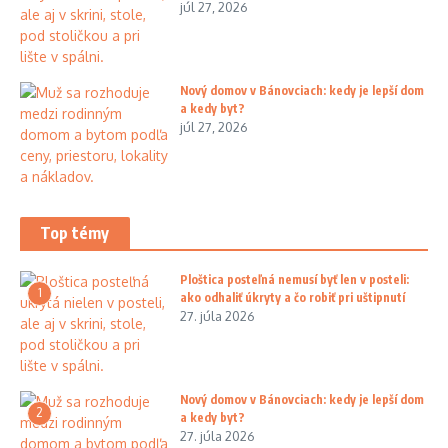
júl 27, 2026
Nový domov v Bánovciach: kedy je lepší dom
a kedy byt?
júl 27, 2026
Top témy
Ploštica posteľná nemusí byť len v posteli:
1
ako odhaliť úkryty a čo robiť pri uštipnutí
27. júla 2026
Nový domov v Bánovciach: kedy je lepší dom
2
a kedy byt?
27. júla 2026