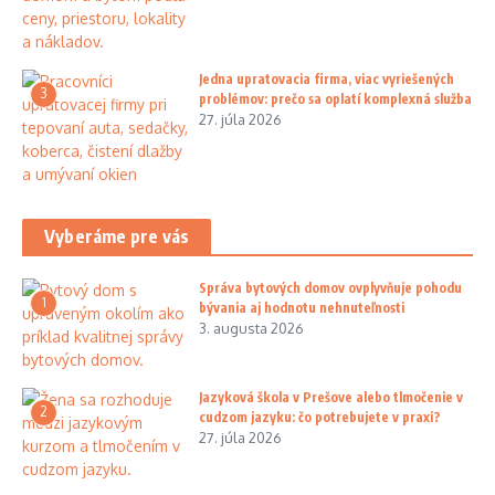
Jedna upratovacia firma, viac vyriešených
3
problémov: prečo sa oplatí komplexná služba
27. júla 2026
Vyberáme pre vás
Správa bytových domov ovplyvňuje pohodu
1
bývania aj hodnotu nehnuteľnosti
3. augusta 2026
Jazyková škola v Prešove alebo tlmočenie v
2
cudzom jazyku: čo potrebujete v praxi?
27. júla 2026