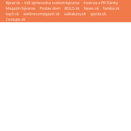
Preskočiť na obsah
Bývať.sk – Váš sprievodca svetom bývania
Inzercia a PR články
Magazín bývanie
Postav dom
BOLD.sk
News.sk
familia.sk
top5.sk
wellnessmagazin.sk
salkakavy.sk
gazda.sk
Cestujte.sk