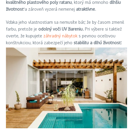
kvalitného plastového poly ratanu
, ktorý má omnoho
dlhšiu
životnosť
a zároveň vyzerá nemenej
atraktívne
.
Vďaka jeho vlastnostiam sa nemusíte báť, že by časom zmenil
farbu, pretože je
odolný voči UV žiareniu.
Pri výbere si taktiež
overte, že kupujete
záhradný nábytok
s pevnou oceľovou
konštrukciou, ktorá zabezpečí jeho
stabilitu a dlhú životnosť.