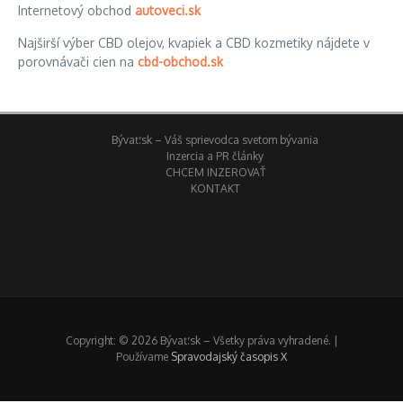
Internetový obchod
autoveci.sk
Najširší výber CBD olejov, kvapiek a CBD kozmetiky nájdete v
porovnávači cien na
cbd-obchod.sk
Bývať.sk – Váš sprievodca svetom bývania
Inzercia a PR články
CHCEM INZEROVAŤ
KONTAKT
Copyright: © 2026 Bývať.sk – Všetky práva vyhradené. |
Používame
Spravodajský časopis X