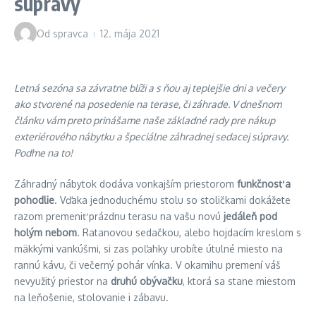
súpravy
Od
spravca
12. mája 2021
Letná sezóna sa závratne blíži a s ňou aj teplejšie dni a večery
ako stvorené na posedenie na terase, či záhrade. V dnešnom
článku vám preto prinášame naše základné rady pre nákup
exteriérového nábytku a špeciálne záhradnej sedacej súpravy.
Poďme na to!
Záhradný nábytok dodáva vonkajším priestorom
funkčnosť a
pohodlie
. Vďaka jednoduchému stolu so stoličkami dokážete
razom premeniť prázdnu terasu na vašu novú
jedáleň pod
holým nebom
. Ratanovou sedačkou, alebo hojdacím kreslom s
mäkkými vankúšmi, si zas poľahky urobíte útulné miesto na
rannú kávu, či večerný pohár vínka. V okamihu premení váš
nevyužitý priestor na
druhú obývačku
, ktorá sa stane miestom
na leňošenie, stolovanie i zábavu.