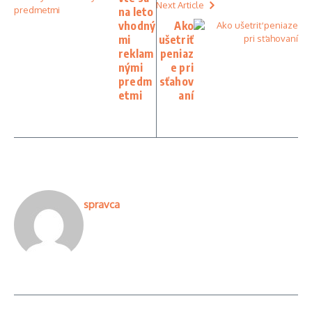
Next Article
na leto
vhodný
Ako
mi
ušetriť
reklam
peniaz
nými
e pri
predm
sťahov
etmi
aní
spravca