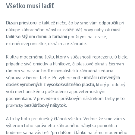
Všetko musí ladiť
Dizajn priestoru
je taktiež niečo, čo by sme vám odporučili pri
nákupe záhradného nábytku zvážiť. Váš nový nábytok
musí
ladiť so štýlom domu a farbami
použitými na terase,
exteriérovej omietke, oknách a v záhrade.
K ultra modernému štýlu, ktorý v súčasnosti reprezentujú biele,
prípadne sivé omietky a hliníkové, či plastové okná s čiernym
rámom sa najviac hodí minimalistická záhradná sedacia
súprava v čiernej farbe. Pri výbere voľte
imitáciu drevených
dosiek vyrobených z vysokokvalitného plastu,
ktorý je odolný
voči mechanickému poškodeniu aj poveternostným
podmienkam. V prevedení s práškovým nástrekom farby je to
prakticky
bezúdržbový nábytok.
A to by bolo pre dnešný článok všetko. Veríme, že sme vám s
výberom toho správneho záhradného nábytku pomohli a
budeme sa na vás tešiť pri ďalšom článku na tému moderného