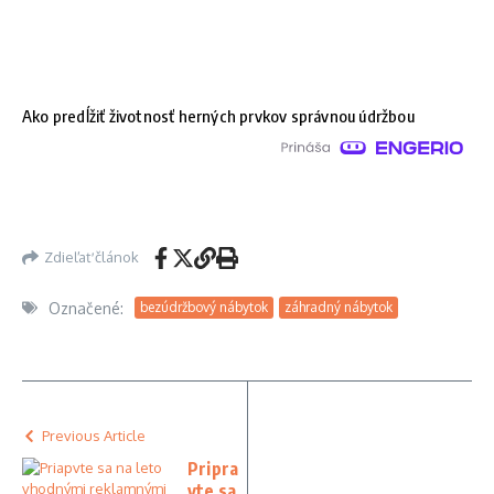
Ako predĺžiť životnosť herných prvkov správnou údržbou
Zdieľať článok
Označené:
bezúdržbový nábytok
záhradný nábytok
Previous Article
Pripra
vte sa