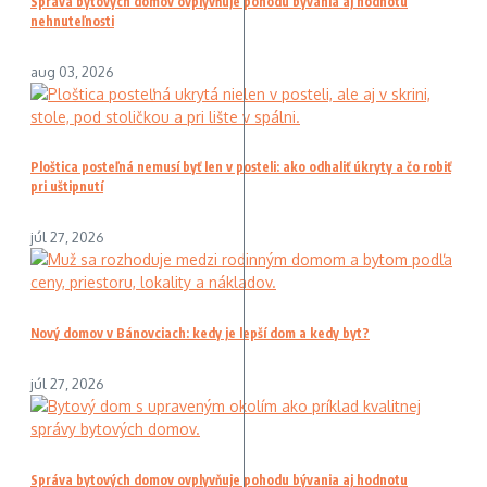
Správa bytových domov ovplyvňuje pohodu bývania aj hodnotu
nehnuteľnosti
aug 03, 2026
Ploštica posteľná nemusí byť len v posteli: ako odhaliť úkryty a čo robiť
pri uštipnutí
júl 27, 2026
Nový domov v Bánovciach: kedy je lepší dom a kedy byt?
júl 27, 2026
Správa bytových domov ovplyvňuje pohodu bývania aj hodnotu