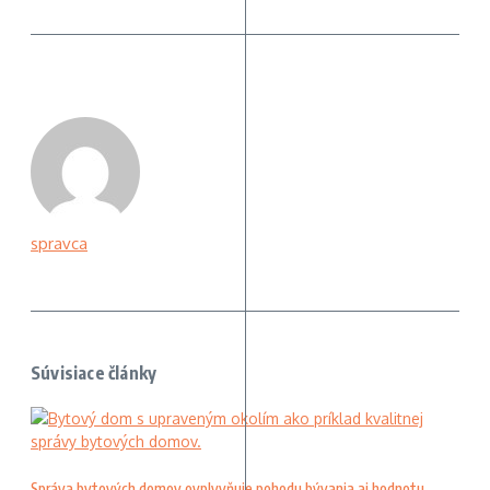
spravca
Súvisiace články
Správa bytových domov ovplyvňuje pohodu bývania aj hodnotu