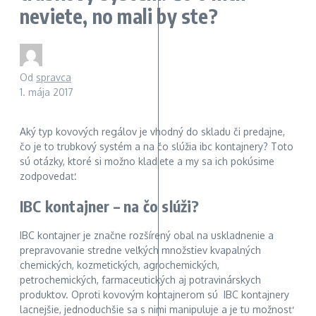
neviete, no mali by ste?
Od
spravca
1. mája 2017
Aký typ kovových regálov je vhodný do skladu či predajne,
čo je to trubkový systém a na čo slúžia ibc kontajnery? Toto
sú otázky, ktoré si možno kladiete a my sa ich pokúsime
zodpovedať.
IBC kontajner – na čo slúži?
IBC kontajner je značne rozšírený obal na uskladnenie a
prepravovanie stredne veľkých množstiev kvapalných
chemických, kozmetických, agrochemických,
petrochemických, farmaceutických aj potravinárskych
produktov. Oproti kovovým kontajnerom sú IBC kontajnery
lacnejšie, jednoduchšie sa s nimi manipuluje a je tu možnosť