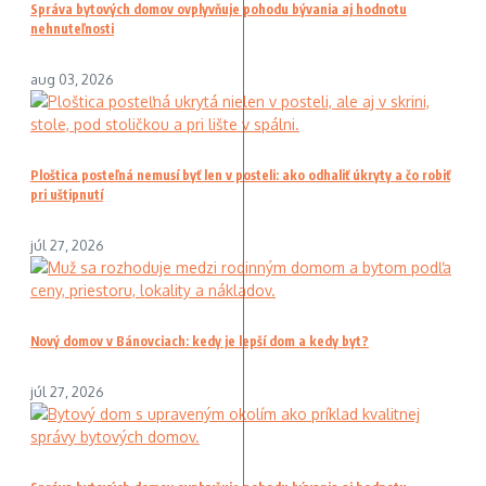
Správa bytových domov ovplyvňuje pohodu bývania aj hodnotu
nehnuteľnosti
aug 03, 2026
Ploštica posteľná nemusí byť len v posteli: ako odhaliť úkryty a čo robiť
pri uštipnutí
júl 27, 2026
Nový domov v Bánovciach: kedy je lepší dom a kedy byt?
júl 27, 2026