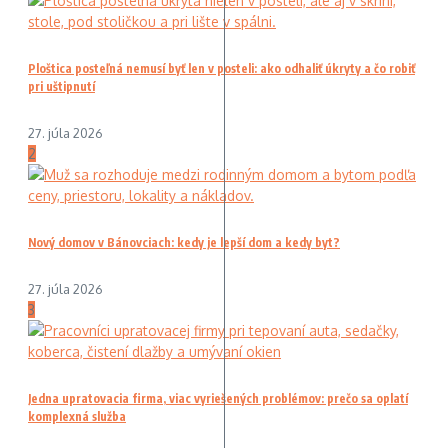
Ploštica posteľná nemusí byť len v posteli: ako odhaliť úkryty a čo robiť
pri uštipnutí
27. júla 2026
2
Nový domov v Bánovciach: kedy je lepší dom a kedy byt?
27. júla 2026
3
Jedna upratovacia firma, viac vyriešených problémov: prečo sa oplatí
komplexná služba