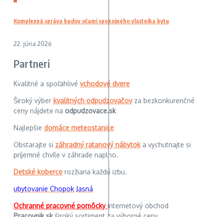
Komplexná správa budov očami spokojného vlastníka bytu
22. júna 2026
Partneri
Kvalitné a spoľahlivé
vchodové dvere
Široký výber
kvalitných odpudzovačov
za bezkonkurenčné
ceny nájdete na
odpudzovace.sk
Najlepšie
domáce meteostanice
Obstarajte si
záhradný ratanový nábytok
a vychutnajte si
príjemné chvíle v záhrade naplno.
Detské koberce
rozžiaria každú izbu.
ubytovanie Chopok Jasná
Ochranné pracovné pomôcky
internetový obchod
Pracovnik.sk
široký sortiment za výborné ceny.