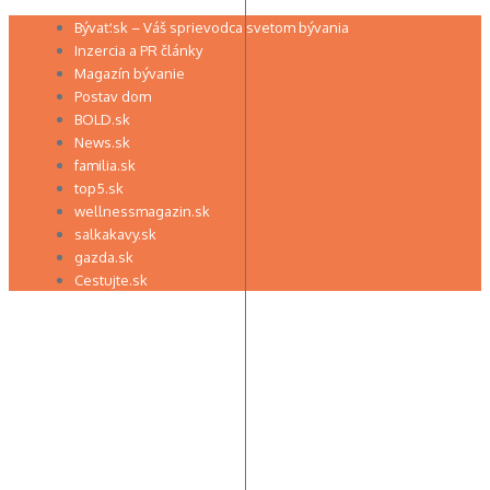
Preskočiť
Bývať.sk – Váš sprievodca svetom bývania
na
Inzercia a PR články
obsah
Magazín bývanie
Postav dom
BOLD.sk
News.sk
familia.sk
top5.sk
wellnessmagazin.sk
salkakavy.sk
gazda.sk
Cestujte.sk