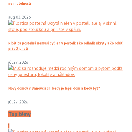
nehnuteľnosti
aug 03, 2026
Ploštica posteľná nemusí byť len v posteli: ako odhaliť úkryty a čo robiť
pri uštipnutí
júl 27, 2026
Nový domov v Bánovciach: kedy je lepší dom a kedy byt?
júl 27, 2026
Top témy
1