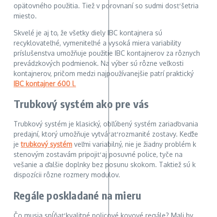
opätovného použitia. Tiež v porovnaní so sudmi dosť šetria
miesto.
Skvelé je aj to, že všetky diely IBC kontajnera sú
recyklovateľné, vymeniteľné a vysoká miera variability
príslušenstva umožňuje použitie IBC kontajnerov za rôznych
prevádzkových podmienok. Na výber sú rôzne veľkosti
kontajnerov, pričom medzi najpoužívanejšie patrí praktický
IBC kontajner 600 l
.
Trubkový systém ako pre vás
Trubkový systém je klasický, obľúbený systém zariaďovania
predajní, ktorý umožňuje vytvárať rozmanité zostavy. Keďže
je
trubkový systém
veľmi variabilný, nie je žiadny problém k
stenovým zostavám pripojiť aj posuvné police, tyče na
vešanie a ďalšie doplnky bez posunu skokom. Taktiež sú k
dispozícii rôzne rozmery modulov.
Regále poskladané na mieru
Čo musia spĺňať kvalitné policové kovové regále? Mali by