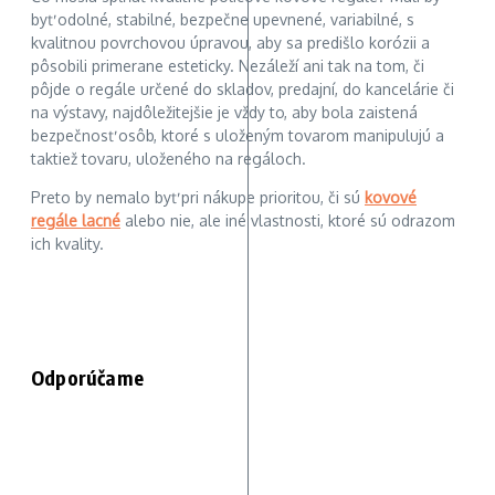
byť odolné, stabilné, bezpečne upevnené, variabilné, s
kvalitnou povrchovou úpravou, aby sa predišlo korózii a
pôsobili primerane esteticky. Nezáleží ani tak na tom, či
pôjde o regále určené do skladov, predajní, do kancelárie či
na výstavy, najdôležitejšie je vždy to, aby bola zaistená
bezpečnosť osôb, ktoré s uloženým tovarom manipulujú a
taktiež tovaru, uloženého na regáloch.
Preto by nemalo byť pri nákupe prioritou, či sú
kovové
regále lacné
alebo nie, ale iné vlastnosti, ktoré sú odrazom
ich kvality.
Odporúčame