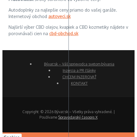
Autodoplnky za najlepšie ceny priamo do vašej garáže.
Internetový obchod
autoveci.sk
Najširší výber CBD olejov, kvapiek a CBD kozmetiky nájdete v
porovnávači cien na
cbd-obchod.sk
Bývať.sk – Váš sprievodca svetom bývania
Inzercia a PR články
CHCEM INZEROVAŤ
KONTAKT
Copyright: © 2026 Bývať.sk – Všetky práva vyhradené. |
Používame
Spravodajský časopis X