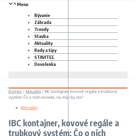
Menu
Bývanie
Záhrada
Trendy
Stavba
Aktuality
Rady a tipy
STAVITEĽ
Dovolenka
Domov
/
Aktuality
/
IBC kontajner, kovové regále a trubkový
systém: Čo o nich neviete, no mali by ste?
Aktuality
IBC kontajner, kovové regále a
trubkový systém: Čo o nich