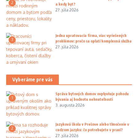
2
a kedy byt?
27. júla 2026
Jedna upratovacia firma, viac vyriešených
3
problémov: prečo sa oplatí komplexná služba
27. júla 2026
Vyberáme pre vás
Správa bytových domov ovplyvňuje pohodu
1
bývania aj hodnotu nehnuteľnosti
3. augusta 2026
Jazyková škola v Prešove alebo tlmočenie v
2
cudzom jazyku: čo potrebujete v praxi?
27. júla 2026