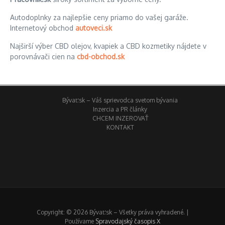
Autodoplnky za najlepšie ceny priamo do vašej garáže.
Internetový obchod
autoveci.sk
Najširší výber CBD olejov, kvapiek a CBD kozmetiky nájdete v
porovnávači cien na
cbd-obchod.sk
Bývať.sk – Váš sprievodca svetom bývania
Inzercia a PR články
CHCEM INZEROVAŤ
KONTAKT
Copyright: © 2026 Bývať.sk – Všetky práva vyhradené. |
Používame
Spravodajský časopis X