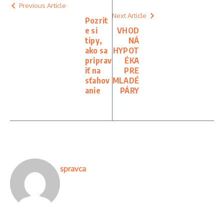
Previous Article
Next Article
Pozrit
e si
VHOD
tipy,
NÁ
ako sa
HYPOT
priprav
ÉKA
iť na
PRE
sťahov
MLADÉ
anie
PÁRY
spravca