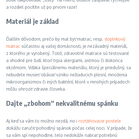
a rozdiel pocítite už po prvom raze!
Materiál je základ
Ďalším dôvodom, prečo by mal byť matrac, resp.
doplnkový
matrac
súčasťou aj vašej domácnosti, je nezávadný materiál,
z ktorého je vyrobený. Totiž, zdravotné matrace sú testované
a vhodné pre ľudí, ktorí trpia alergiami, astmou či dokonca
ekzémom. Vďaka špeciálnemu materiálu, ktorý je priedušný, sa
nebudete musieť obávať vzniku nežiaducich plesní, množenia
mikroorganizmov či iných baktérií, ktoré v mnohých prípadoch
môžu ohroziť zdravie človeka.
Dajte „zbohom“ nekvalitnému spánku
Aj keď sa vám to možno nezdá, no i
rozťahovacie postele
dokážu zaručiť pohodlný spánok počas celej noci. V prípade, že
sa vám spí nepohodlne, telo nedokáže nabrať potrebnú