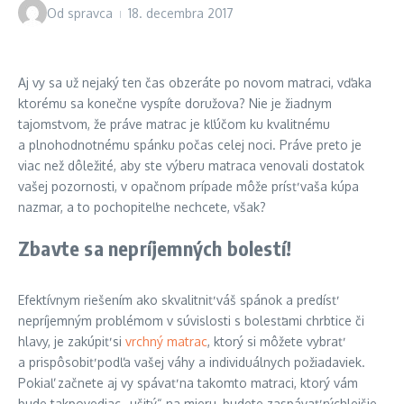
Od
spravca
18. decembra 2017
Aj vy sa už nejaký ten čas obzeráte po novom matraci, vďaka
ktorému sa konečne vyspíte doružova? Nie je žiadnym
tajomstvom, že práve matrac je kľúčom ku kvalitnému
a plnohodnotnému spánku počas celej noci. Práve preto je
viac než dôležité, aby ste výberu matraca venovali dostatok
vašej pozornosti, v opačnom prípade môže prísť vaša kúpa
nazmar, a to pochopiteľne nechcete, však?
Zbavte sa nepríjemných bolestí!
Efektívnym riešením ako skvalitniť váš spánok a predísť
nepríjemným problémom v súvislosti s bolesťami chrbtice či
hlavy, je zakúpiť si
vrchný matrac
, ktorý si môžete vybrať
a prispôsobiť podľa vašej váhy a individuálnych požiadaviek.
Pokiaľ začnete aj vy spávať na takomto matraci, ktorý vám
bude takpovediac „ušitý“ na mieru, budete zaspávať rýchlejšie