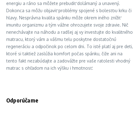
energiu a ráno sa môžete prebudiť dolámaný a unavený.
Dokonca sa môžu objaviť problémy spojené s bolesťou krku či
hlavy. Nesprávna kvalita spánku môže okrem iného znížiť
imunitu organizmu a tým vážne ohrozujete svoje zdravie. Nič
nenechávajte na náhodu a radšej aj vy investujte do kvalitného
matracu, ktorý vám a vášmu telu poskytne dostatočnú
regeneráciu a odpočinok po celom dni. To isté platí aj pre deti,
ktoré si taktiež zaslúžia komfort počas spánku, čiže ani na
tento fakt nezabúdajte a zadovážte pre vaše ratolesti vhodný
matrac s ohľadom na ich výšku i hmotnosť.
Odporúčame