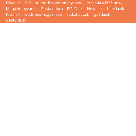
Preskočiť na obsah
Bývať.sk – Váš sprievodca svetom bývania
Inzercia a PR články
Magazín bývanie
Postav dom
BOLD.sk
News.sk
familia.sk
top5.sk
wellnessmagazin.sk
salkakavy.sk
gazda.sk
Cestujte.sk