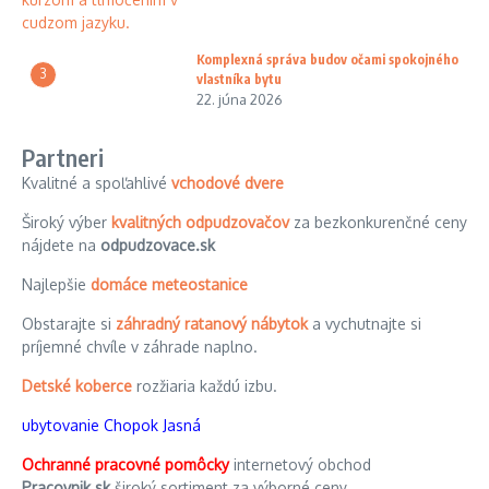
Komplexná správa budov očami spokojného
3
vlastníka bytu
22. júna 2026
Partneri
Kvalitné a spoľahlivé
vchodové dvere
Široký výber
kvalitných odpudzovačov
za bezkonkurenčné ceny
nájdete na
odpudzovace.sk
Najlepšie
domáce meteostanice
Obstarajte si
záhradný ratanový nábytok
a vychutnajte si
príjemné chvíle v záhrade naplno.
Detské koberce
rozžiaria každú izbu.
ubytovanie Chopok Jasná
Ochranné pracovné pomôcky
internetový obchod
Pracovnik.sk
široký sortiment za výborné ceny.