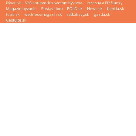
Preskočiť na obsah
Bývať.sk – Váš sprievodca svetom bývania
Inzercia a PR články
Magazín bývanie
Postav dom
BOLD.sk
News.sk
familia.sk
top5.sk
wellnessmagazin.sk
salkakavy.sk
gazda.sk
Cestujte.sk