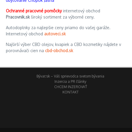
ubytovanie Chopok Jasná
Ochranné pracovné pomôcky
internetový obchod
Pracovnik.sk
široký sortiment za výborné ceny.
Autodoplnky za najlepšie ceny priamo do vašej garáže.
Internetový obchod
autoveci.sk
Najširší výber CBD olejov, kvapiek a CBD kozmetiky nájdete v
porovnávači cien na
cbd-obchod.sk
Bývať.sk – Váš sprievodca svetom bývania
Inzercia a PR články
CHCEM INZEROVAŤ
KONTAKT