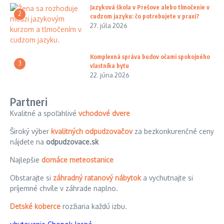
Jazyková škola v Prešove alebo tlmočenie v
2
cudzom jazyku: čo potrebujete v praxi?
27. júla 2026
Komplexná správa budov očami spokojného
3
vlastníka bytu
22. júna 2026
Partneri
Kvalitné a spoľahlivé
vchodové dvere
Široký výber
kvalitných odpudzovačov
za bezkonkurenčné ceny
nájdete na
odpudzovace.sk
Najlepšie
domáce meteostanice
Obstarajte si
záhradný ratanový nábytok
a vychutnajte si
príjemné chvíle v záhrade naplno.
Detské koberce
rozžiaria každú izbu.