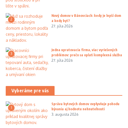
Nový domov v Bánovciach: kedy je lepší dom
2
a kedy byt?
27. júla 2026
Jedna upratovacia firma, viac vyriešených
3
problémov: prečo sa oplatí komplexná služba
27. júla 2026
Vyberáme pre vás
Správa bytových domov ovplyvňuje pohodu
1
bývania aj hodnotu nehnuteľnosti
3. augusta 2026